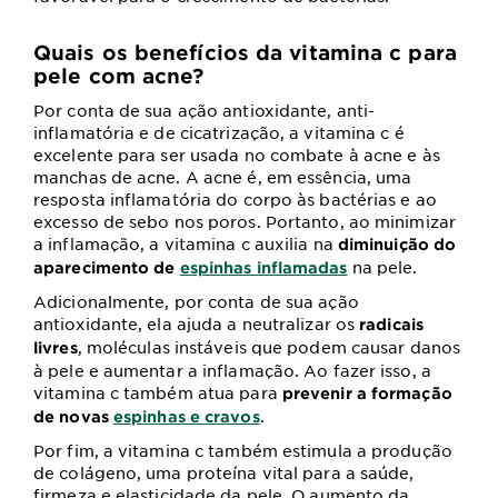
Quais os benefícios da vitamina c para
pele com acne?
Por conta de sua ação antioxidante, anti-
inflamatória e de cicatrização, a vitamina c é
excelente para ser usada no combate à acne e às
manchas de acne. A acne é, em essência, uma
resposta inflamatória do corpo às bactérias e ao
excesso de sebo nos poros. Portanto, ao minimizar
a inflamação, a vitamina c auxilia na
diminuição do
na pele.
aparecimento de
espinhas inflamadas
Adicionalmente, por conta de sua ação
antioxidante, ela ajuda a neutralizar os
radicais
, moléculas instáveis que podem causar danos
livres
à pele e aumentar a inflamação. Ao fazer isso, a
vitamina c também atua para
prevenir a formação
.
de novas
espinhas e cravos
Por fim, a vitamina c também estimula a produção
de colágeno, uma proteína vital para a saúde,
firmeza e elasticidade da pele. O aumento da