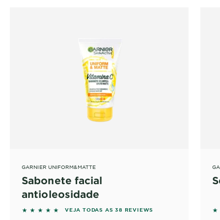
GARNIER UNIFORM&MATTE
GA
Sabonete facial
S
antioleosidade
5 out of 5 stars based on reviews
5 
VEJA TODAS AS 38 REVIEWS