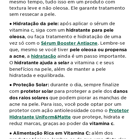
mesmo tempo, tudo isso em um produto com
textura leve e não oleosa. Ele garante tratamento
sem ressecar a pele.
após aplicar o sérum de
● Hidratação da pele:
vitamina c, siga com um
hidratante para pele
, ou faça tratamento e hidratação de uma
oleosa
vez só com o
. Lembre-se
Sérum Booster Antiacne
que, mesmo se você tiver
pele oleosa ou propensa
, a
ainda é um passo importante.
a acne
hidratação
O
a vitamina c e seus
hidratante ajuda a selar
benefícios na pele, além de manter a pele
hidratada e equilibrada.
durante o dia, sempre finalize
● Proteção Solar:
com
para proteger a pele dos
protetor solar
danos
que podem piorar as manchas de
dos raios solares
acne na pele. Para isso, você pode optar por um
protetor com ação antioleosidade como o
Protetor
que protege, hidrata e
Hidratante Uniform&Matte
reduz marcas, graças ao poder da
.
vitamina c
além dos
● Alimentação Rica em Vitamina C: