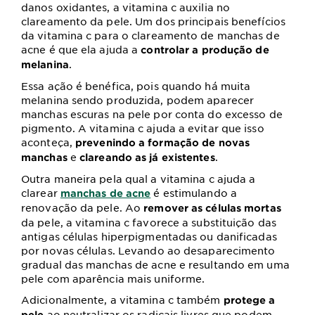
danos oxidantes, a vitamina c auxilia no
clareamento da pele. Um dos principais benefícios
da vitamina c para o clareamento de manchas de
acne é que ela ajuda a
controlar a produção de
.
melanina
Essa ação é benéfica, pois quando há muita
melanina sendo produzida, podem aparecer
manchas escuras na pele por conta do excesso de
pigmento. A vitamina c ajuda a evitar que isso
aconteça,
prevenindo a formação de novas
e
.
manchas
clareando as já existentes
Outra maneira pela qual a vitamina c ajuda a
clarear
é estimulando a
manchas de acne
renovação da pele. Ao
remover as células mortas
da pele, a vitamina c favorece a substituição das
antigas células hiperpigmentadas ou danificadas
por novas células. Levando ao desaparecimento
gradual das manchas de acne e resultando em uma
pele com aparência mais uniforme.
Adicionalmente, a vitamina c também
protege a
ao neutralizar os radicais livres que podem
pele