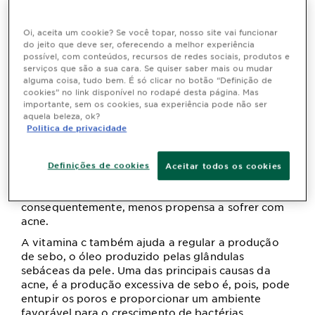
bactérias causadoras da acne?
Embora não atue matando diretamente as
Oi, aceita um cookie? Se você topar, nosso site vai funcionar
bactérias, ela contribui para um ambiente de pele
do jeito que deve ser, oferecendo a melhor experiência
menos favorável para o crescimento bacteriano.
possível, com conteúdos, recursos de redes sociais, produtos e
serviços que são a sua cara. Se quiser saber mais ou mudar
Começando pelo fato de que a vitamina c pode
alguma coisa, tudo bem. É só clicar no botão “Definição de
da pele, um dos principais
reduzir a inflamação
cookies” no link disponível no rodapé desta página. Mas
fatores que contribuem para a formação da acne.
importante, sem os cookies, sua experiência pode não ser
aquela beleza, ok?
Além disso, como um poderoso
, a
antioxidante
Politica de privacidade
vitamina c protege a pele contra os danos dos
, que podem
radicais livres
causar inflamação e
da pele. A vitamina c também
danificar as células
Definições de cookies
Aceitar todos os cookies
promove a
, uma proteína
produção de colágeno
que ajuda a manter a pele saudável e,
consequentemente, menos propensa a sofrer com
acne.
A vitamina c também ajuda a regular a produção
de sebo, o óleo produzido pelas glândulas
sebáceas da pele. Uma das principais causas da
acne, é a produção excessiva de sebo é, pois, pode
entupir os poros e proporcionar um ambiente
favorável para o crescimento de bactérias.