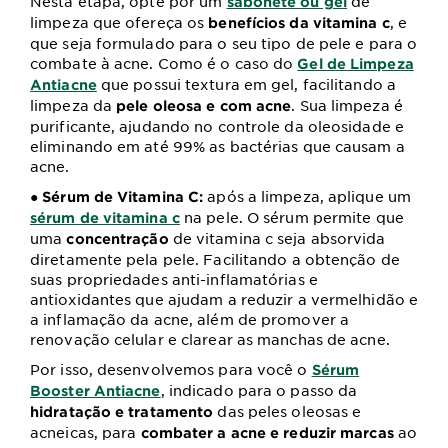
Nesta etapa, opte por um
de
sabonete ou gel
limpeza que ofereça os
, e
benefícios da vitamina c
que seja formulado para o seu tipo de pele e para o
combate à acne. Como é o caso do
Gel de Limpeza
que possui textura em gel, facilitando a
Antiacne
limpeza da
. Sua limpeza é
pele oleosa e com acne
purificante, ajudando no controle da oleosidade e
eliminando em até 99% as bactérias que causam a
acne.
após a limpeza, aplique um
● Sérum de Vitamina C:
na pele. O sérum permite que
sérum de vitamina c
uma
de vitamina c seja absorvida
concentração
diretamente pela pele. Facilitando a obtenção de
suas propriedades anti-inflamatórias e
antioxidantes que ajudam a reduzir a vermelhidão e
a inflamação da acne, além de promover a
renovação celular e clarear as manchas de acne.
Por isso, desenvolvemos para você o
Sérum
, indicado para o passo da
Booster Antiacne
das peles oleosas e
hidratação e tratamento
acneicas, para
ao
combater a acne e reduzir marcas