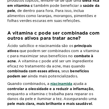
produtos tópicos, lembre-se de que uma
dieta rica
também pode beneficiar a
em vitamina c
saúde da
, de dentro para fora. Para isso, inclua
pele
alimentos como laranjas, morangos, pimentões e
folhas verdes escuras em suas refeições.
A vitamina c pode ser combinada com
outros ativos para tratar acne?
Ácido salicílico e niacinamida são os
principais
que podem ser combinados com a vitamina
ativos
c para maximizar seus benefícios no
combate à
. A vitamina c pode até ser um ingrediente
acne
eficaz no tratamento da acne, mas quando
, seus
combinada com esses ativos
benefícios
ainda mais potencializados.
podem ser
Quando combinados, a
ajuda a
niacinamida
,
controlar a oleosidade e a reduzir a inflamação
enquanto a vitamina c trabalha para reparar os
danos da pele e iluminar a tez. Assegurando uma
.
pele mais clara, mais brilhante e mais saudável