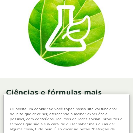
Ciências e fórmulas mais
verdes
Oi, aceita um cookie? Se você topar, nosso site vai funcionar
Em 2022, 63% dos nossos ingredientes foram de base
do jeito que deve ser, oferecendo a melhor experiência
biológica, derivados de minerais abundantes ou de
possível, com conteúdos, recursos de redes sociais, produtos e
processos circulares, e as nossas fórmulas atingiram
serviços que são a sua cara. Se quiser saber mais ou mudar
alguma coisa, tudo bem. É só clicar no botão “Definição de
82% de biodegradabilidade*.