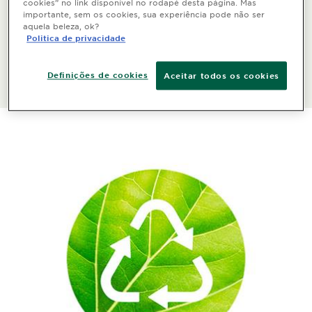
cookies” no link disponível no rodapé desta página. Mas
importante, sem os cookies, sua experiência pode não ser
Até 2030, 95% dos ingredientes serão de base
aquela beleza, ok?
biológica, derivados de minerais abundantes ou de
Politica de privacidade
processos circulares.
Definições de cookies
Aceitar todos os cookies
Saiba mais