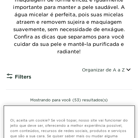
importante para manter a pele saudável. A
água micelar é perfeita, pois suas micelas
atraem e removem sujeira e maquiagem
suavemente, sem necessidade de enxágue.
Confira as dicas que separamos para você
cuidar da sua pele e mantê-la purificada e
radiante!
Organizar por
Organizar de A a Z
Filters
CLOSE SUBP
Mostrando para você (53) resultados(s)
Oi, aceita um cookie? Se você topar, nosso site vai funcionar do
jeito que deve ser, oferecendo a melhor experiência possível,
com conteúdos, recursos de redes sociais, produtos e serviços
que são a sua cara. Se quiser saber mais ou mudar alguma