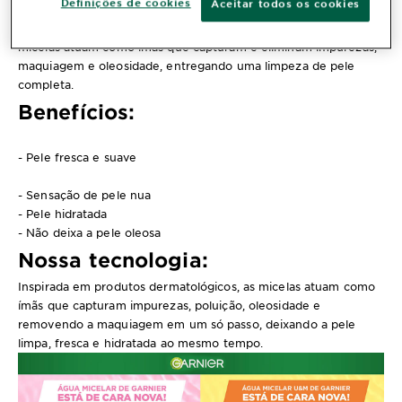
Definições de cookies
Aceitar todos os cookies
demaquilante para todos os tipos de pele: oleosa, normal, mista,
seca e sensível. Inspirada em produtos dermatológicos, as
micelas atuam como ímãs que capturam e eliminam impurezas,
maquiagem e oleosidade, entregando uma limpeza de pele
completa.
Benefícios:
- Pele fresca e suave
- Sensação de pele nua
- Pele hidratada
- Não deixa a pele oleosa
Nossa tecnologia:
Inspirada em produtos dermatológicos, as micelas atuam como
ímãs que capturam impurezas, poluição, oleosidade e
removendo a maquiagem em um só passo, deixando a pele
limpa, fresca e hidratada ao mesmo tempo.