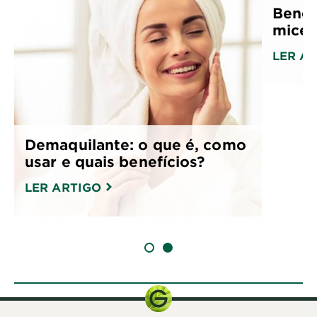
Benef
micela
LER A
Demaquilante: o que é, como
usar e quais benefícios?
LER ARTIGO
SLIDE 1
SLIDE 2