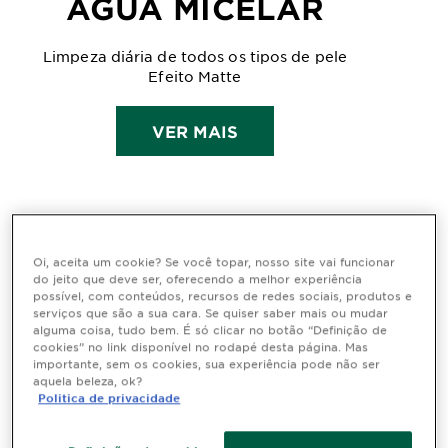
ÁGUA MICELAR
Limpeza diária de todos os tipos de pele
Efeito Matte
VER MAIS
Oi, aceita um cookie? Se você topar, nosso site vai funcionar
Home
do jeito que deve ser, oferecendo a melhor experiência
possível, com conteúdos, recursos de redes sociais, produtos e
serviços que são a sua cara. Se quiser saber mais ou mudar
alguma coisa, tudo bem. É só clicar no botão “Definição de
Água Micelar Garnier: Limpeza
cookies” no link disponível no rodapé desta página. Mas
suave para todos os tipos de
importante, sem os cookies, sua experiência pode não ser
aquela beleza, ok?
pele
Politica de privacidade
A
Água Micelar
de
Garnier
traz a tecnologia micelar em um