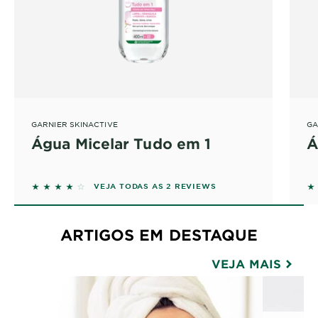
GARNIER SKINACTIVE
GA
Água Micelar Tudo em 1
Á
4 out of 5 stars based on reviews
4 
VEJA TODAS AS 2 REVIEWS
ARTIGOS EM DESTAQUE
VEJA MAIS