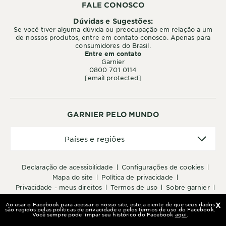
FALE CONOSCO
Dúvidas e Sugestões:
Se você tiver alguma dúvida ou preocupação em relação a um
de nossos produtos, entre em contato conosco. Apenas para
consumidores do Brasil.
Entre em contato
Garnier
0800 701 0114
[email protected]
GARNIER PELO MUNDO
Países
Países e regiões
e
regiões
declaração de acessibilidade
configurações de cookies
mapa do site
política de privacidade
privacidade - meus direitos
termos de uso
sobre garnier
fale conosco
lojas parceiras
Ao usar o Facebook para acessar o nosso site, esteja ciente de que seus dados
Ao usar o Facebook para acessar o nosso site, esteja ciente de que seus dados
Ao usar o Facebook para acessar o nosso site, esteja ciente de que seus dados
X
X
X
são regidos pelas políticas de privacidade e pelos termos de uso do Facebook.
são regidos pelas políticas de privacidade e pelos termos de uso do Facebook.
são regidos pelas políticas de privacidade e pelos termos de uso do Facebook.
Você sempre pode limpar seu histórico do Facebook
Você sempre pode limpar seu histórico do Facebook
Você sempre pode limpar seu histórico do Facebook
aqui
aqui
aqui
.
.
.
©2021 Garnier LLC