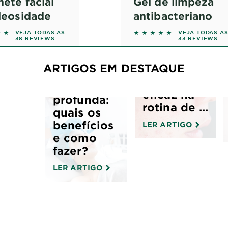
ete facial
Gel de limpeza
leosidade
antibacteriano
f 5 stars based on reviews
5 out of 5 stars based 
VEJA TODAS AS
VEJA TODAS A
38 REVIEWS
33 REVIEWS
Prevenção
da acne:
ARTIGOS EM DESTAQUE
limpeza
Limpeza
facial
de pele
eficaz na
profunda:
rotina de ...
quais os
benefícios
LER ARTIGO
e como
fazer?
LER ARTIGO