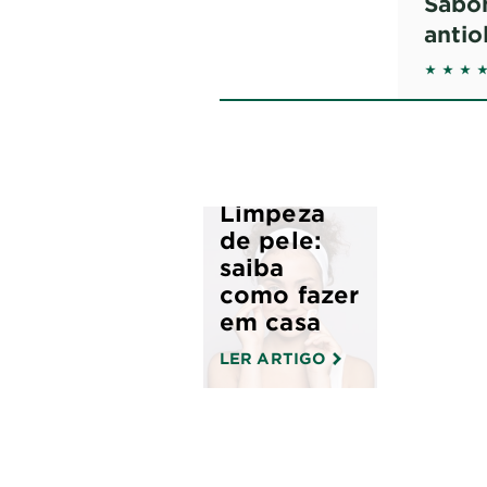
Sabon
antio
5 out o
Limpeza
de pele:
saiba
como fazer
em casa
LER ARTIGO