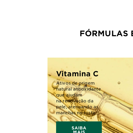
FÓRMULAS 
Vitamina C
Ativos de origem
natural antioxidante
que ajudam
na renovação da
pele, atenuando as
manchas no rosto.
SAIBA
MAIS