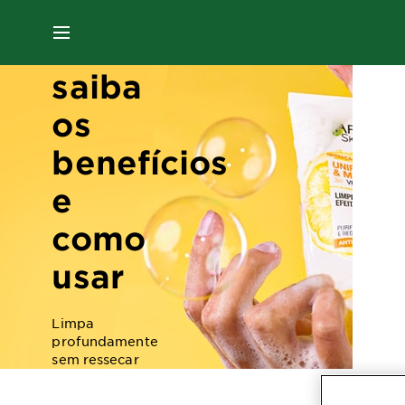
facial
MENU
antimarcas:
saiba
os
benefícios
e
como
usar
Limpa
profundamente
sem ressecar
a pele oleosa
Antileosidade