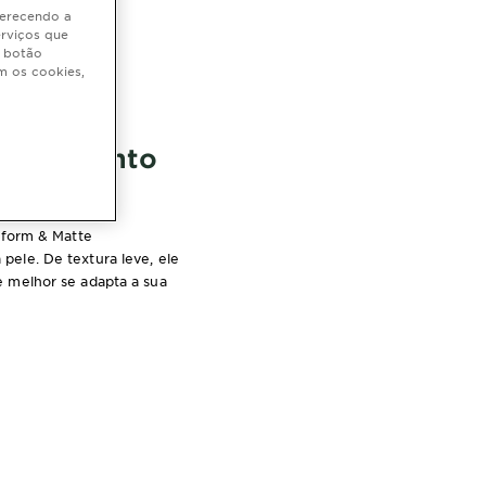
oferecendo a
erviços que
o botão
m os cookies,
as enquanto
form & Matte
ele. De textura leve, ele
e melhor se adapta a sua