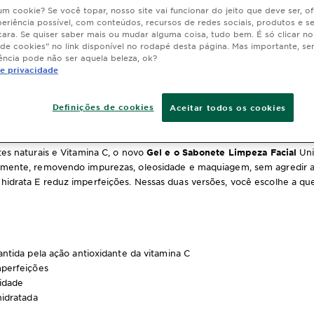
 um cookie? Se você topar, nosso site vai funcionar do jeito que deve ser, 
er
eriência possível, com conteúdos, recursos de redes sociais, produtos e s
cara. Se quiser saber mais ou mudar alguma coisa, tudo bem. É só clicar n
 de cookies” no link disponível no rodapé desta página. Mas importante, se
ência pode não ser aquela beleza, ok?
de privacidade
cial Antimarcas: Combata manch
Definições de cookies
Aceitar todos os cookies
limpa a pele
es naturais e Vitamina C, o novo
Gel e o Sabonete Limpeza Facial
Uni
ente, removendo impurezas, oleosidade e maquiagem, sem agredir a p
idrata E reduz imperfeições. Nessas duas versões, você escolhe a qu
antida pela ação antioxidante da vitamina C
mperfeições
idade
hidratada