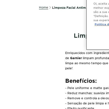
Oi, aceita
Home
Limpeza Facial Antimanchas | Garni
melhor exp
VER MAIS
são a sua 
“Definição
sua experi
Politica 
Limpeza Fa
Enriquecidos com ingredient
de
Garnier
limpam profundam
limpa ao mesmo tempo que h
pele!
Benefícios:
- Pele uniforme e matte gar
- Reduz manchas: suaviza i
- Remove e controla a oleos
- Sensação de pele limpa e 
- Efeito purificante