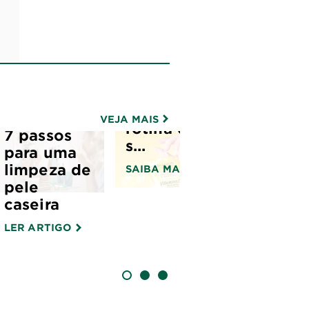
Saiba
on reviews
S
como usar
o gel de
limpeza
facial na
VEJA MAIS
rotina de
7 passos
s...
para uma
limpeza de
SAIBA MAIS
pele
caseira
LER ARTIGO
SLIDE 1
SLIDE 2
SLIDE 3