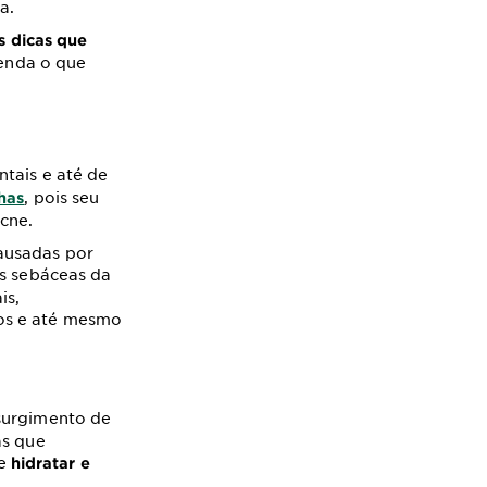
a.
s dicas que
tenda o que
tais e até de
, pois seu
has
cne.
ausadas por
s sebáceas da
is,
dos e até mesmo
 surgimento de
as que
e
hidratar e