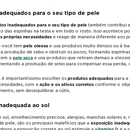
adequados para o seu tipo de pele
também contribui e
os inadequados para o seu tipo de pele
 das espinhas na testa e em todo o rosto. Isso acontece p
e reage de maneira diferente aos p
s próprias necessidades
e você tem
e usa produtos muito densos ou à bas
pele oleosa
a produção de sebo e obstruir os poros, formando espinha
 tem a
e usa produtos que retiram demais a oleosid
pele seca
mentando a produção de sebo para compensar essa perda, 
, é importantíssimo escolher os
para a 
produtos adequados
cessidades, com a
conforme o obje
ação e os ativos corretos
mento, sem desequilibrar a cútis.
inadequada ao sol
sol, envelhecimento precoce, alergias, manchas solares e, 
de pele, são os principais malefícios que a
exposição inadeq
bora a exposição correta ao sol estimule a
e a s
vitamina D