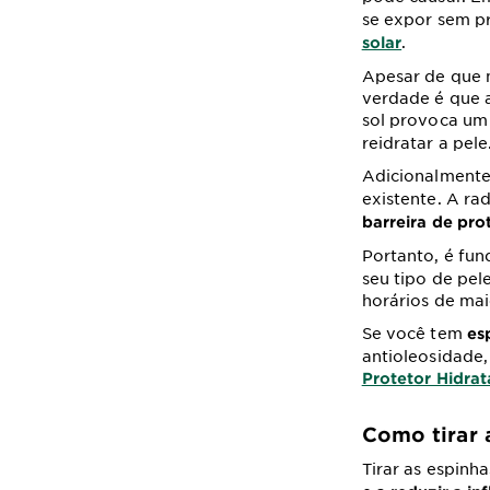
se expor sem pr
.
solar
Apesar de que m
verdade é que a
sol provoca um
reidratar a pele
Adicionalmente
existente. A ra
barreira de pr
Portanto, é fu
seu tipo de pel
horários de mai
Se você tem
es
antioleosidade,
Protetor Hidrat
Como tirar 
Tirar as espinh