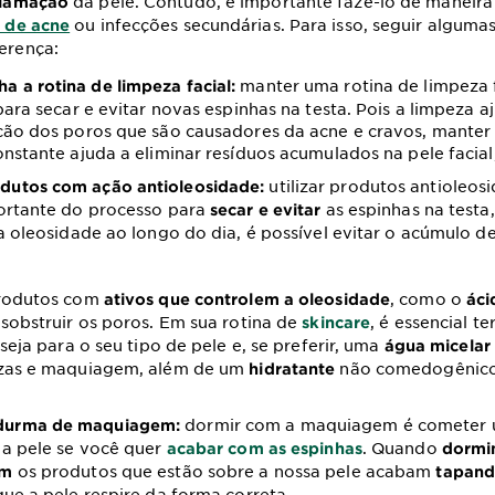
da pele. Contudo, é importante fazê-lo de maneira
flamação
ou infecções secundárias. Para isso, seguir alguma
s de acne
ferença:
manter uma rotina de limpeza f
a a rotina de limpeza facial:
para secar e evitar novas espinhas na testa. Pois a limpeza 
ção dos poros que são causadores da acne e cravos, manter
nstante ajuda a eliminar resíduos acumulados na pele facial
utilizar produtos antioleos
dutos com ação antioleosidade:
ortante do processo para
as espinhas na testa,
secar e evitar
a oleosidade ao longo do dia, é possível evitar o acúmulo d
rodutos com
, como o
ativos que controlem a oleosidade
áci
sobstruir os poros. Em sua rotina de
, é essencial t
skincare
eja para o seu tipo de pele e, se preferir, uma
água micelar
zas e maquiagem, além de um
não comedogênico
hidratante
dormir com a maquiagem é cometer 
durma de maquiagem:
 a pele se você quer
. Quando
acabar com as espinhas
dormi
os produtos que estão sobre a nossa pele acabam
em
tapand
ue a pele respire da forma correta.