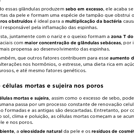
o essas glândulas produzem
, ele acaba s
sebo em excesso
rtas da pele e formam uma espécie de tampão que obstrui o
é ideal para a
caus
ros obstruídos
multiplicação da bactéria
al responsável pela inflamação das espinhas.
esta, juntamente com o nariz e o queixo formam a
zona T do
aciais com
, por
maior concentração de glândulas sebáceas
 mais propensa ao desenvolvimento das espinhas.
também, que outros fatores contribuem para esse
aumento d
alterações nos hormônios, o estresse, uma dieta rica em açú
rosos, e até mesmo fatores genéticos.
células mortas e sujeira nos poros
, assim como o excesso de sebo, pode 
lulas mortas e sujeira
humana passa por um processo constante de renovação celul
ão formadas e as antigas são descartadas. Entretanto, por c
 sol, clima e poluição, as células mortas começam a se acu
ele e nos poros.
, a
da pele e os
mbiente
oleosidade natural
resíduos de cosmé