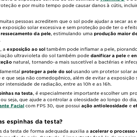
oteção e por muito tempo pode causar danos à cútis, inclu
uitas pessoas acreditem que o sol pode ajudar a secar as e
 exposição solar excessiva e sem proteção pode ter o efeito
, estimulando uma
ressecamento da pele
produção maior d
.
, a
também pode inflamar a pele, piorando
exposição ao sol
diação ultravioleta do sol também pode
e
danificar a pele
en
natural, tornando-a mais suscetível a bactérias e infec
oteção
ndamental
usando um protetor solar 
proteger a pele do sol
e e que seja não comedogênico, além de evitar a exposição 
or intensidade de radiação, entre as 10h e as 16h.
, é especialmente importante escolher um pro
pinhas na testa
 ou seja, que ajude a controlar a oleosidade ao longo do di
com FPS 30, que possui
e
ante Facial
ação antioleosidade
ef
as espinhas da testa?
as da testa de forma adequada auxilia a
acelerar o processo 