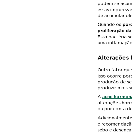
podem se acumu
essas impurezas
de acumular ol
Quando os
poro
proliferação da
Essa bactéria s
uma inflamação
Alterações
Outro fator que
Isso ocorre por
produção de se
produzir mais 
A
acne hormon
alterações hor
ou por conta d
Adicionalmente
e recomendação
sebo e desenc