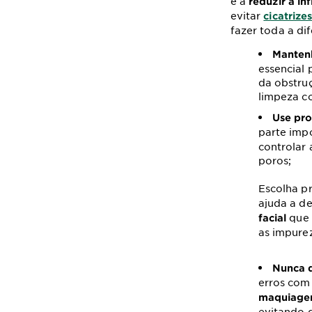
e a
reduzir a in
evitar
cicatrize
fazer toda a di
Mantenh
essencial 
da obstru
limpeza co
Use pro
parte imp
controlar 
poros;
Escolha p
ajuda a de
que s
facial
as impure
Nunca 
erros com
maquiag
evitando q