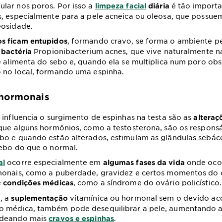
lar nos poros. Por isso a
é tão import
limpeza facial
diária
, especialmente para a pele acneica ou oleosa, que possue
eosidade.
, formando cravo, se forma o ambiente pe
s ficam entupidos
Propionibacterium acnes, que vive naturalmente na
 bactéria
e alimenta do sebo e, quando ela se multiplica num poro obs
 no local, formando uma espinha.
 hormonais
 influencia o surgimento de espinhas na testa são as
alteraç
que alguns hormônios, como a testosterona, são os responsá
bo e quando estão alterados, estimulam as glândulas sebáce
sebo do que o normal.
ocorre especialmente em
onde oco
al
algumas fases da vida
monais, como a puberdade, gravidez e certos momentos do c
e
, como a síndrome do ovário policístico.
condições médicas
, a
vitamínica ou hormonal sem o devido 
suplementação
 médica, também pode desequilibrar a pele, aumentando 
adeando mais
.
cravos e espinhas