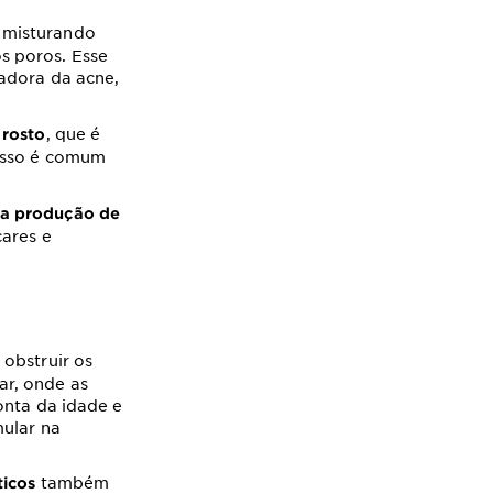
e misturando
s poros. Esse
adora da acne,
, que é
 rosto
 isso é comum
a produção de
cares e
obstruir os
ar, onde as
onta da idade e
mular na
também
ticos