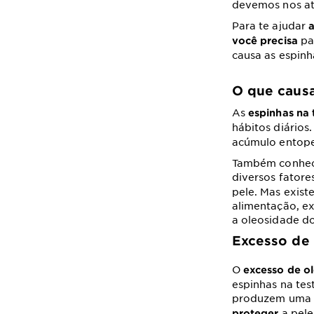
devemos nos ate
Para te ajudar
a
par
você precisa
causa as espin
O que causa
As
espinhas na 
hábitos diários
acúmulo entope
Também conheci
diversos fatores
pele. Mas exist
alimentação, e
a oleosidade d
Excesso de 
O
excesso de o
espinhas na tes
produzem uma s
a pele
proteger