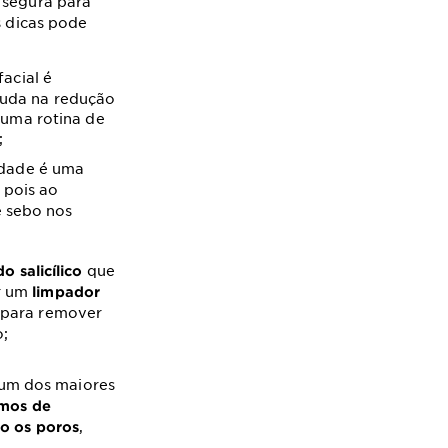
 segura para
s dicas pode
acial é
ajuda na redução
 uma rotina de
;
idade é uma
 pois ao
e sebo nos
que
do salicílico
er um
limpador
para remover
;
um dos maiores
mos de
,
o os poros