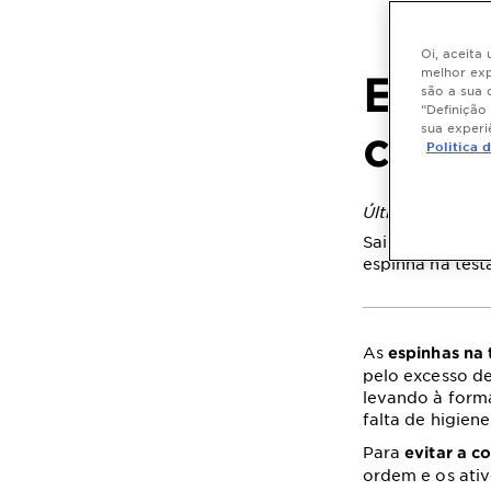
Oi, aceita
melhor exp
Espin
são a sua 
“Definição
sua experi
caus
Politica 
Última atualiz
Saiba como aca
espinha na test
As
espinhas na 
pelo excesso de
levando à forma
falta de higie
Para
evitar a c
ordem e os ativ