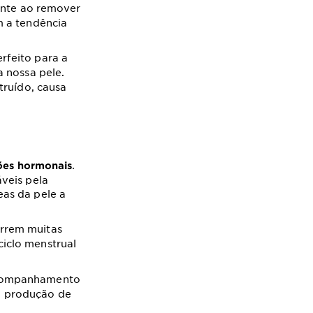
ante ao remover
m a tendência
rfeito para a
 nossa pele.
truído, causa
.
ões hormonais
veis pela
as da pele a
rrem muitas
iclo menstrual
acompanhamento
a produção de