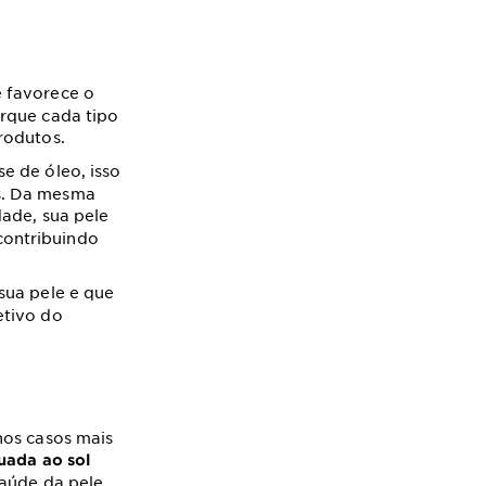
 favorece o
orque cada tipo
rodutos.
e de óleo, isso
s. Da mesma
ade, sua pele
contribuindo
sua pele e que
tivo do
nos casos mais
uada ao sol
aúde da pele,