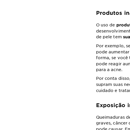
Produtos in
O uso de
produt
desenvolvimento
de pele tem
sua
Por exemplo, s
pode aumentar 
forma, se você
pode reagir au
para a acne.
Por conta disso
supram suas ne
cuidado e trata
Exposição 
Queimaduras de 
graves, câncer 
pode causar. Em