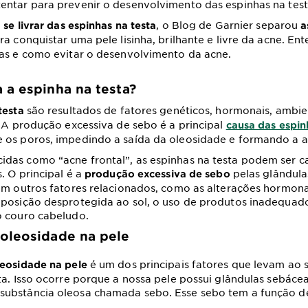
ntar para prevenir o desenvolvimento das espinhas na test
, o Blog de Garnier separou
 se livrar das espinhas na testa
a
a conquistar uma pele lisinha, brilhante e livre da acne. En
has e como evitar o desenvolvimento da acne.
 a espinha na testa?
são resultados de fatores genéticos, hormonais, ambien
testa
. A produção excessiva de sebo é a principal
causa das espin
 os poros, impedindo a saída da oleosidade e formando a a
das como “acne frontal”, as espinhas na testa podem ser c
. O principal é a
pelas glândula
produção excessiva de sebo
em outros fatores relacionados, como as alterações hormona
xposição desprotegida ao sol, o uso de produtos inadequa
o couro cabeludo.
oleosidade na pele
é um dos principais fatores que levam ao
leosidade na pele
ta. Isso ocorre porque a nossa pele possui glândulas sebáce
ubstância oleosa chamada sebo. Esse sebo tem a função d
.