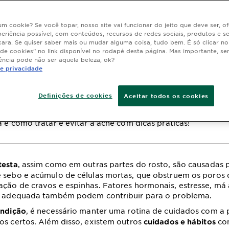
 um cookie? Se você topar, nosso site vai funcionar do jeito que deve ser, 
eriência possível, com conteúdos, recursos de redes sociais, produtos e s
has na testa: quais 
cara. Se quiser saber mais ou mudar alguma coisa, tudo bem. É só clicar n
 de cookies” no link disponível no rodapé desta página. Mas importante, se
ência pode não ser aquela beleza, ok?
as e como prevenir
de privacidade
Definições de cookies
Aceitar todos os cookies
ação novembro 21, 2024
bar com as espinhas na testa de uma vez por todas. Descub
a e como tratar e evitar a acne com dicas práticas!
, assim como em outras partes do rosto, são causadas 
testa
 sebo e acúmulo de células mortas, que obstruem os poros 
ção de cravos e espinhas. Fatores hormonais, estresse, má
ne adequada também podem contribuir para o problema.
, é necessário manter uma rotina de cuidados com a 
ondição
os certos. Além disso, existem outros
com
cuidados e hábitos