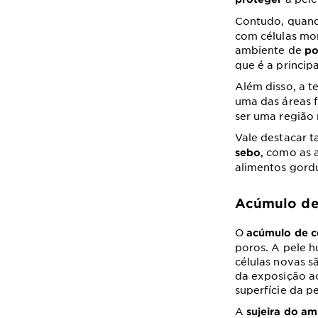
Contudo, quand
com células mo
ambiente de
po
que é a princip
Além disso, a t
uma das áreas f
ser uma região
Vale destacar 
, como as 
sebo
alimentos gordu
Acúmulo de 
O
acúmulo de cé
poros. A pele 
células novas s
da exposição ao
superfície da p
A
sujeira do a