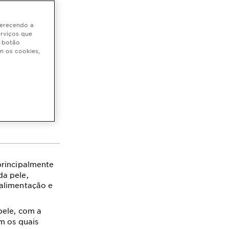
oferecendo a
erviços que
as
o botão
m os cookies,
ra o que causa
principalmente
da pele,
 alimentação e
pele, com a
 os quais