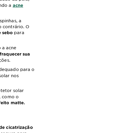
indo a
acne
spinhas, a
 contrário. O
para
e sebo
 a acne
fraquecer sua
ções.
adequado para o
solar nos
tetor solar
a, como o
eito matte.
de cicatrização