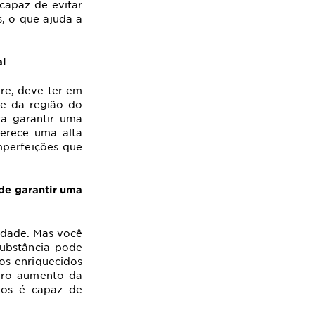
capaz de evitar
, o que ajuda a
al
vre, deve ter em
e da região do
ra garantir uma
erece uma alta
mperfeições que
de garantir uma
idade. Mas você
substância pode
os enriquecidos
 pro aumento da
tos é capaz de