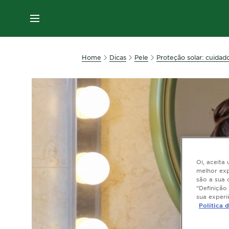
MENU
Home
Dicas
Pele
Proteção solar: cuidado
Oi, aceita
melhor exp
são a sua 
“Definição
sua experi
Politica 