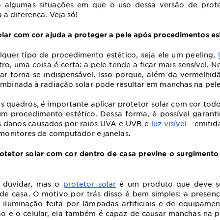
o algumas situações em que o uso dessa versão de protet
 a diferença. Veja só!
olar com cor ajuda a proteger a pele após procedimentos es
lquer tipo de procedimento estético, seja ele um peeling,
ro, uma coisa é certa: a pele tende a ficar mais sensível. N
ar torna-se indispensável. Isso porque, além da vermelhid
ombinada à radiação solar pode resultar em manchas na pele
es quadros, é importante aplicar protetor solar com cor todo
um procedimento estético. Dessa forma, é possível garant
os danos causados por raios UVA e UVB e
luz visível
- emitid
, monitores de computador e janelas.
otetor solar com cor dentro de casa previne o surgiment
 duvidar, mas o
protetor solar
é um produto que deve ser
e casa. O motivo por trás disso é bem simples: a presença 
iluminação feita por lâmpadas artificiais e de equipament
ão e o celular, ela também é capaz de causar manchas na pe