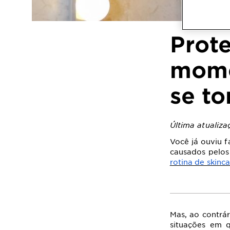
Prote
mome
se to
Última atualiz
Você já ouviu 
causados pelos
rotina de skinc
Mas, ao contrá
situações em 