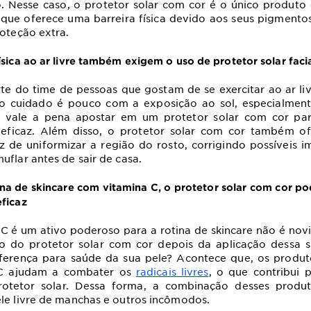
.
Nesse caso, o protetor solar com cor é o único produto 
á
que oferece uma barreira física devido aos seus pigmentos
roteção extra.
ísica ao ar livre também exigem o uso de protetor solar faci
te do time de pessoas que gostam de se exercitar ao ar li
o cuidado é pouco com a exposição ao sol, especialment
o, vale a pena apostar em um protetor solar com cor pa
eficaz.
Além disso, o protetor solar com cor também of
z de uniformizar a região do rosto, corrigindo possíveis i
uflar antes de sair de casa.
na de skincare com vitamina C, o protetor solar com cor po
ficaz
 C é um ativo poderoso para a rotina de skincare não é nov
o do protetor solar com cor depois da aplicação dessa 
iferença para saúde da sua pele? Acontece que, os produt
 C ajudam
a combater os
radicais livres
, o que contribui
rotetor solar. Dessa forma, a combinação desses produ
ele livre de manchas e outros incômodos.