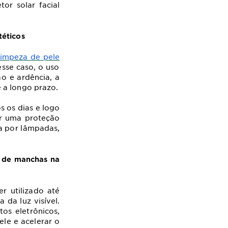
or solar facial
téticos
limpeza de pele
esse caso, o uso
ão e ardência, a
 a longo prazo.
s os dias e logo
ir uma proteção
a por lâmpadas,
o de manchas na
 utilizado até
da luz visível.
os eletrônicos,
le e acelerar o