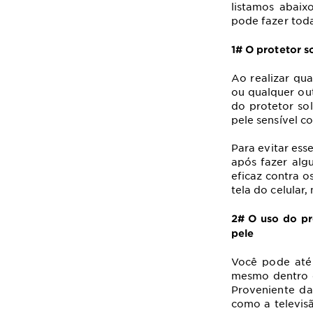
listamos abaix
pode fazer toda
1# O protetor s
Ao realizar qua
ou qualquer out
do protetor sol
pele sensível c
Para evitar ess
após fazer alg
eficaz contra 
tela do celular
2# O uso do pr
pele
Você pode até
mesmo dentro d
Proveniente
da 
como a televis