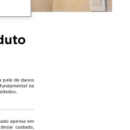
duto
a pele de danos
 fundamental na
uidados.
usado apenas em
desse cuidado,