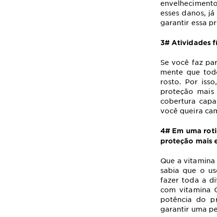
envelhecimento
esses danos, j
garantir essa p
3# Atividades f
Se você faz par
mente que tod
rosto. Por iss
proteção mais 
cobertura capa
você queira cam
4# Em uma roti
proteção mais e
Que a vitamina
sabia que o us
fazer toda a d
com vitamina
potência do p
garantir uma p