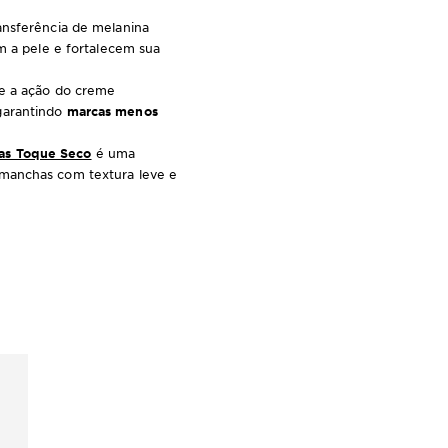
ransferência de melanina
am a pele e fortalecem sua
te a ação do creme
garantindo
marcas menos
has Toque Seco
é uma
 manchas com textura leve e