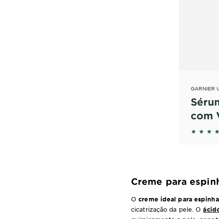
GARNIER 
Séru
com 
Anti
5 out o
Creme para espin
O
creme ideal para espinha
cicatrização da pele. O
ácido