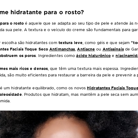
me hidratante para o rosto?
para o rosto
é aquele que se adapta ao seu tipo de pele e atende às 
 sua pele. A textura e o veículo do creme são fundamentais para garan
r escolha são hidratantes com
textura leve
, como géis e que sejam
"to
antes Faciais Toque Seco
Antimanchas
,
Antiacne
ou
Antissinais
de Gar
obstruem os poros
. Ingredientes como
ácido hialurônico
e
niacinamid
mes mais ricos e densos
, que têm uma textura mais espessa. Ingredie
ida, são muito eficientes para restaurar a barreira da pele e prevenir 
 é um hidratante equilibrado, como os novos
Hidratantes Faciais Toqu
 oleosidade
. Produtos que hidratam, mas mantêm a pele seca sem aum
amida.