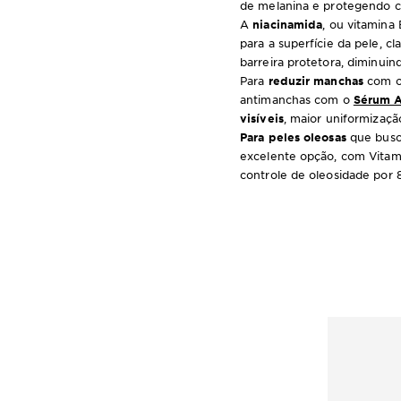
de melanina e protegendo c
A
niacinamida
, ou vitamina
para a superfície da pele, c
barreira protetora, diminuin
Para
reduzir manchas
com o 
antimanchas com o
Sérum A
visíveis
, maior uniformizaçã
Para peles oleosas
que bus
excelente opção, com Vitami
controle de oleosidade por 8