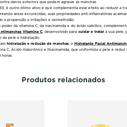
ontra danos externos que podem agravar as manchas.
 B3, é outro ótimo ativo e que complementa esse efeito ao reduzir a t
lareando áreas escurecidas; suas propriedades anti-inflamatórias acalm
do a propensão a irritações e vermelhidão.
poder da vitamina C, da niacinamida e do ácido salicílico, complemen
ntimanchas Vitamina C
, desenvolvido para
cuidar e tratar
a sua pele, 
o da pele e hidratação.
cam
hidratação e redução de manchas
, o
Hidratante Facial Antimanc
na C, Ácido Hialurônico e Niacinamida, que uniformiza a pele e reduz
 horas.
Produtos relacionados