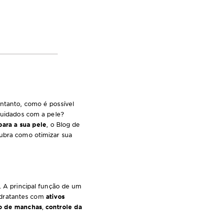
entanto, como é possível
 cuidados com a pele?
para a sua pele
, o Blog de
cubra como otimizar sua
. A principal função de um
idratantes com
ativos
o de manchas
,
controle da