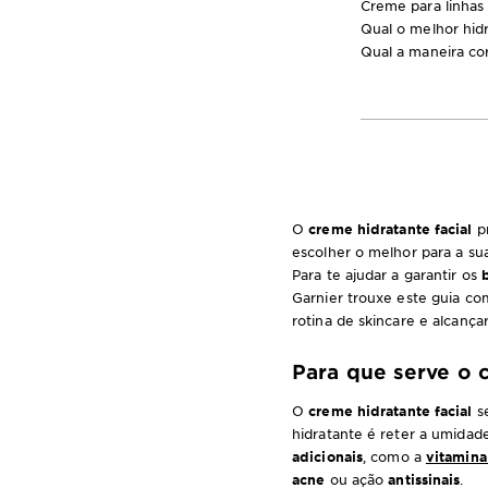
Creme para linhas
Qual o melhor hidr
Qual a maneira cor
O
creme hidratante facial
pr
escolher o melhor para a sua
Para te ajudar a garantir os
Garnier trouxe este guia co
rotina de skincare e alcançar
Para que serve o c
O
creme hidratante facial
se
hidratante é reter a umida
adicionais
, como a
vitamina
acne
ou ação
antissinais
.