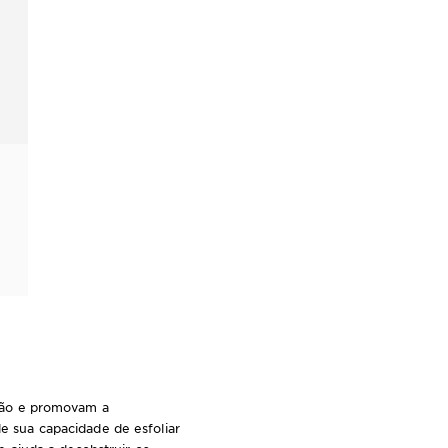
on reviews
S
ção e promovam a
e sua capacidade de esfoliar