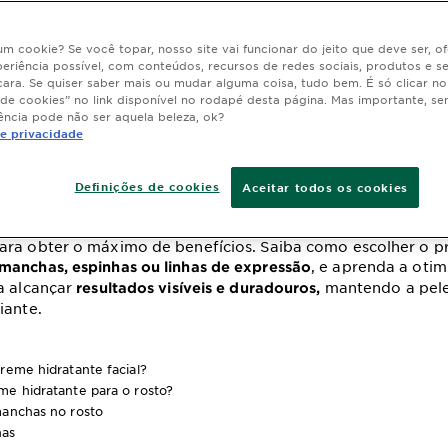
 um cookie? Se você topar, nosso site vai funcionar do jeito que deve ser, 
eriência possível, com conteúdos, recursos de redes sociais, produtos e s
 hidratante facial:
cara. Se quiser saber mais ou mudar alguma coisa, tudo bem. É só clicar n
 de cookies” no link disponível no rodapé desta página. Mas importante, se
ência pode não ser aquela beleza, ok?
e qual o melhor?
de privacidade
Definições de cookies
Aceitar todos os cookies
ação maio 05, 2025
o melhor
para sua pele e entenda co
creme hidratante facial
ara obter o máximo de benefícios. Saiba como escolher o p
, e aprenda a otim
manchas, espinhas ou linhas de expressão
a alcançar
mantendo a pele
resultados visíveis e duradouros,
iante.
reme hidratante facial?
me hidratante para o rosto?
manchas no rosto
has