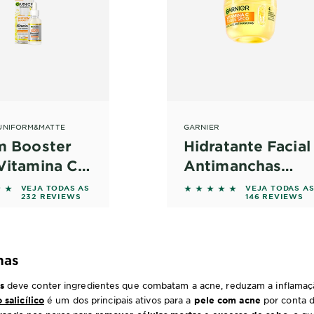
UNIFORM&MATTE
GARNIER
m Booster
Hidratante Facial
Vitamina C
Antimanchas
manchas
Toque Seco de
f 5 stars based on reviews
5 out of 5 stars based 
VEJA TODAS AS
VEJA TODAS A
232 REVIEWS
146 REVIEWS
Garnier
has
s
deve conter ingredientes que combatam a acne, reduzam a inflama
 salicílico
é um dos principais ativos para a
pele com acne
por conta d