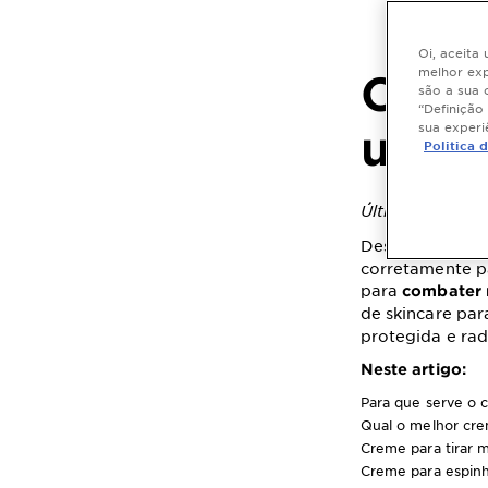
Oi, aceita
melhor exp
Creme
são a sua 
“Definição
sua experi
usar 
Politica 
Última atualiz
Descubra qual 
corretamente p
para
combater 
de skincare par
protegida e rad
Neste artigo:
Para que serve o c
Qual o melhor cre
Creme para tirar 
Creme para espin