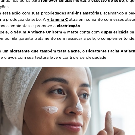
rando nos poros para
remover células mortas
e
excesso de sebo
, o qu
ções.
essa ação com suas propriedades
anti-inflamatórias
, acalmando a pel
ar a produção de sebo. A
vitamina C
atua em conjunto com esses ativ
danos ambientais e promove a
cicatrização
.
 pele, o
Sérum Antiacne Uniform & Matte
conta com
dupla eficácia
pa
po. Ele garante tratamento sem ressecar a pele, o complemento ideal
de
um hidratante que também trata a acne
, o
Hidratante Facial Antia
 e cravos com sua textura leve e controle de oleosidade.