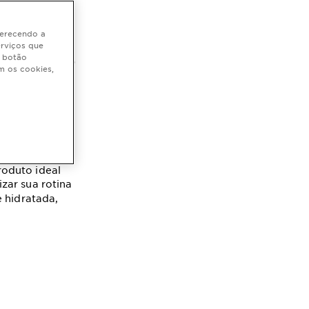
oferecendo a
erviços que
 como
o botão
m os cookies,
mo usá-lo
roduto ideal
izar sua rotina
 hidratada,