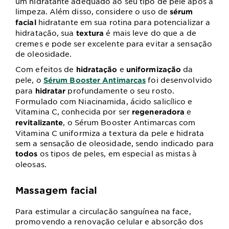
um hidratante adequado ao seu tipo de pele após a
limpeza. Além disso, considere o uso de
sérum
hidratante em sua rotina para potencializar a
facial
hidratação, sua
é mais leve do que a de
textura
cremes e pode ser excelente para evitar a sensação
de oleosidade.
Com efeitos de
e
da
hidratação
uniformização
pele, o
foi desenvolvido
Sérum Booster Antimarcas
para
profundamente o seu rosto.
hidratar
Formulado com Niacinamida, ácido salicílico e
Vitamina C, conhecida por ser
e
regeneradora
, o Sérum Booster Antimarcas com
revitalizante
Vitamina C uniformiza a textura da pele e hidrata
sem a sensação de oleosidade, sendo indicado para
os tipos de peles, em especial as mistas à
todos
oleosas.
Massagem facial
Para estimular a circulação sanguínea na face,
promovendo a renovação celular e absorção dos