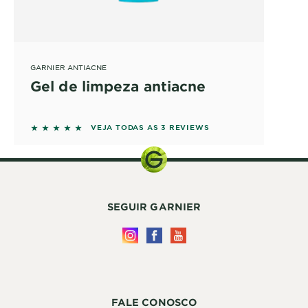
GARNIER ANTIACNE
Gel de limpeza antiacne
5 out of 5 stars based on reviews
VEJA TODAS AS 3 REVIEWS
SEGUIR GARNIER
FALE CONOSCO