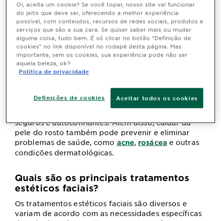
Oi, aceita um cookie? Se você topar, nosso site vai funcionar
paciente. Afinal, com o passar dos anos nossa pele
do jeito que deve ser, oferecendo a melhor experiência
sofre com a perda de
, além de
colágeno e elastina
possível, com conteúdos, recursos de redes sociais, produtos e
fatores externos como a exposição solar, poluição
serviços que são a sua cara. Se quiser saber mais ou mudar
e uso excessivo de maquiagem, fatores que
alguma coisa, tudo bem. É só clicar no botão “Definição de
cookies” no link disponível no rodapé desta página. Mas
contribuem para a perda de elasticidade, firmeza,
importante, sem os cookies, sua experiência pode não ser
brilho e saúde da pele.
aquela beleza, ok?
Politica de privacidade
Por isso os tratamentos e cuidados com a pele são
tão importantes. Pode-se dizer que um dos
principais benefícios da estética facial é a melhora
Definições de cookies
Aceitar todos os cookies
na nossa autoestima e confiança. Quando a pele do
rosto está saudável e bonita, nos sentimos mais
seguros e autoconfiantes. Além disso, cuidar da
pele do rosto também pode prevenir e eliminar
problemas de saúde, como
,
e outras
acne
rosácea
condições dermatológicas.
Quais são os principais tratamentos
estéticos faciais?
Os tratamentos estéticos faciais são diversos e
variam de acordo com as necessidades específicas