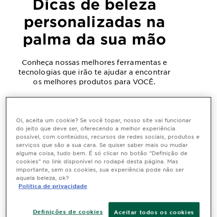
Dicas de beleza
personalizadas na
palma da sua mão
Conheça nossas melhores ferramentas e
tecnologias que irão te ajudar a encontrar
os melhores produtos para VOCÊ.
Oi, aceita um cookie? Se você topar, nosso site vai funcionar
do jeito que deve ser, oferecendo a melhor experiência
Home
Ferramentas de Beleza
possível, com conteúdos, recursos de redes sociais, produtos e
serviços que são a sua cara. Se quiser saber mais ou mudar
alguma coisa, tudo bem. É só clicar no botão “Definição de
cookies” no link disponível no rodapé desta página. Mas
Ferramentas de Beleza
importante, sem os cookies, sua experiência pode não ser
aquela beleza, ok?
Garnier: Inove a rotina de
Politica de privacidade
cuidados diários
Definições de cookies
Aceitar todos os cookies