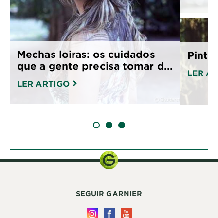
Mechas loiras: os cuidados
Pinta
que a gente precisa tomar d...
LER A
LER ARTIGO
SLIDE 1
SLIDE 2
SLIDE 3
SEGUIR GARNIER