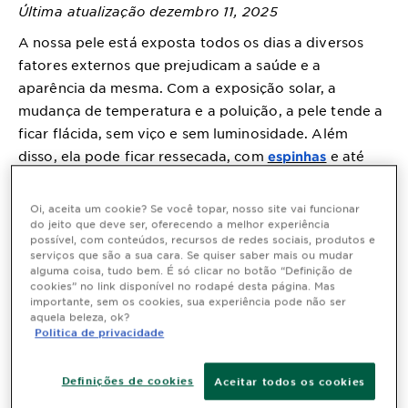
Última atualização dezembro 11, 2025
A nossa pele está exposta todos os dias a diversos
fatores externos que prejudicam a saúde e a
aparência da mesma. Com a exposição solar, a
mudança de temperatura e a poluição, a pele tende a
ficar flácida, sem viço e sem luminosidade. Além
disso, ela pode ficar ressecada, com
e até
espinhas
com
, o que pode causar incômodo e
manchas
desconforto.
Oi, aceita um cookie? Se você topar, nosso site vai funcionar
do jeito que deve ser, oferecendo a melhor experiência
possível, com conteúdos, recursos de redes sociais, produtos e
Por isso,
separou algumas dicas que vão te
Garnier
serviços que são a sua cara. Se quiser saber mais ou mudar
ajudar a manter uma pele saudável e preservar a
alguma coisa, tudo bem. É só clicar no botão “Definição de
cookies” no link disponível no rodapé desta página. Mas
saúde deste órgão. Confira todas as dicas e saiba
importante, sem os cookies, sua experiência pode não ser
como lidar e ter as melhores rotinas e hábitos de
aquela beleza, ok?
Politica de privacidade
cuidado com a sua pele.
Definições de cookies
Aceitar todos os cookies