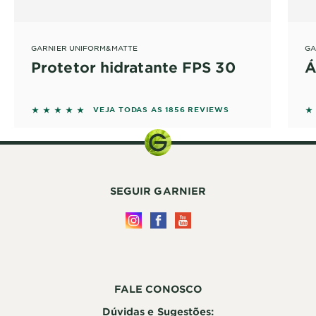
GARNIER UNIFORM&MATTE
GA
Protetor hidratante FPS 30
Á
5 out of 5 stars based on reviews
4 
VEJA TODAS AS 1856 REVIEWS
SEGUIR GARNIER
FALE CONOSCO
Dúvidas e Sugestões: