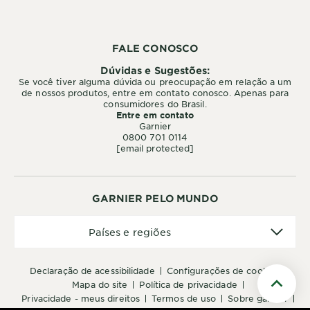
FALE CONOSCO
Dúvidas e Sugestões:
Se você tiver alguma dúvida ou preocupação em relação a um
de nossos produtos, entre em contato conosco. Apenas para
consumidores do Brasil.
Entre em contato
Garnier
0800 701 0114
[email protected]
GARNIER PELO MUNDO
Países
Países e regiões
e
regiões
declaração de acessibilidade
configurações de cookies
mapa do site
política de privacidade
Scroll t
privacidade - meus direitos
termos de uso
sobre garnier