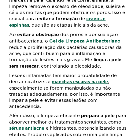
marcas na pele. Quando feita corretamente, a
limpeza remove o excesso de oleosidade, sujeira e
células mortas que podem obstruir os poros. Isso é
crucial para
de
evitar a formação
cravos e
, que são as etapas iniciais da acne.
espinhas
Ao
dos poros e por sua ação
evitar a obstrução
antibacteriana, o
Gel de Limpeza Antibacteriano
reduz a proliferação das bactérias causadoras da
acne, que contribuem para a inflamação e
formação de lesões mais graves. Ele
limpa a pele
, controlando a oleosidade.
sem ressecar
Lesões inflamadas têm maior probabilidade de
deixar cicatrizes e
,
manchas escuras na pele
especialmente se forem manipuladas ou não
tratadas adequadamente, por isso, é importante
limpar a pele e evitar essas lesões com
antecedência.
Além disso, a limpeza eficiente
para
prepara a pele
absorver melhor os tratamentos seguintes, como
e hidratantes, potencializando seus
séruns antiacne
efeitos. Produtos aplicados sobre uma pele limpa