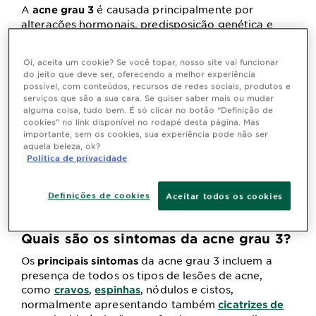
A
é causada principalmente por
acne grau 3
alterações hormonais, predisposição genética e
proliferação bacteriana. Esses fatores, ao
aumentarem a produção de sebo na pele, obstruem
Oi, aceita um cookie? Se você topar, nosso site vai funcionar
os poros, favorecendo a proliferação bacteriana e
do jeito que deve ser, oferecendo a melhor experiência
o desenvolvimento da
.
acne
possível, com conteúdos, recursos de redes sociais, produtos e
serviços que são a sua cara. Se quiser saber mais ou mudar
A
aos hormônios também
sensibilidade da pele
alguma coisa, tudo bem. É só clicar no botão “Definição de
pode ser herdada, aumentando as chances de
cookies” no link disponível no rodapé desta página. Mas
desenvolver acne grave. A dermatologista, Dra.
importante, sem os cookies, sua experiência pode não ser
Monalisa Nunes, explica
da
as principais causas
aquela beleza, ok?
Politica de privacidade
acne grau 3:
“Normalmente, a acne grau 3 tem um
componente genético bem forte ou o uso de
alguma medicação que forma essa acne de uma
Definições de cookies
Aceitar todos os cookies
forma mais abrupta e mais grave.”
Quais são os sintomas da acne grau 3?
Os
da acne grau 3 incluem a
principais sintomas
presença de todos os tipos de lesões de acne,
como
,
, nódulos e cistos,
cravos
espinhas
normalmente apresentando também
cicatrizes de