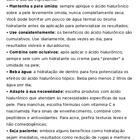
• Mantenha a pele úmida:
sempre aplique o ácido hialurônico
sobre a pele levemente úmida, nunca completamente seca.
Você pode borrifar um pouco de água termal ou bruma
hidratante antes da aplicação para potencializar os resultados;
• Use consistentemente:
os benefícios do ácido hialurônico são
cumulativos. Use diariamente, duas vezes ao dia, para
resultados visíveis e duradouros;
• Combine com oclusivos:
após aplicar o ácido hialurônico,
sempre sele com um hidratante ou creme para "prender" a
umidade na pele;
• Beba água:
a hidratação de dentro para fora potencializa os
efeitos do ácido hialurônico tópico. Beba pelo menos 2 litros de
água por dia;
• Adapte à sua necessidade:
escolha produtos com ácido
hialurônico que atendam às necessidades específicas da sua
pele. Para manchas, escolha fórmulas com vitamina C e
niacinamida. Para sinais de envelhecimento, combine com
peptídeos e antioxidantes. Para acne, prefira texturas leves e
não comedogênicas;
• Seja paciente:
embora alguns benefícios como hidratação
sejam imediatos, resultados como redução de rugas e melhora