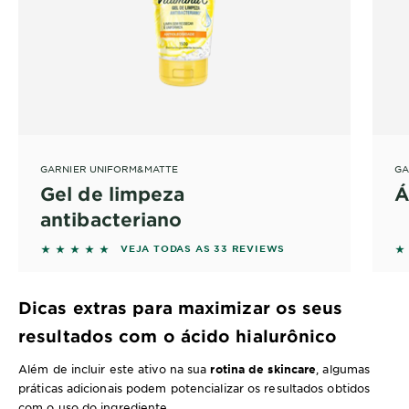
GARNIER UNIFORM&MATTE
GA
Gel de limpeza
Á
antibacteriano
5 out of 5 stars based on reviews
4 
VEJA TODAS AS 33 REVIEWS
Dicas extras para maximizar os seus
resultados com o ácido hialurônico
Além de incluir este ativo na sua
rotina de skincare
, algumas
práticas adicionais podem potencializar os resultados obtidos
com o uso do ingrediente.