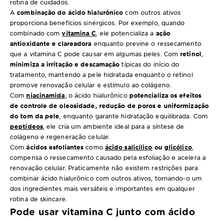
rotina de cuidados.
A
combinação do ácido hialurônico
com outros ativos
proporciona benefícios sinérgicos. Por exemplo, quando
combinado com
vitamina C
, ele potencializa a
ação
antioxidante e clareadora
enquanto previne o ressecamento
que a vitamina C pode causar em algumas peles. Com
retinol
,
minimiza a irritação e descamação
típicas do início do
tratamento, mantendo a pele hidratada enquanto o retinol
promove renovação celular e estímulo ao colágeno.
Com
niacinamida
, o ácido hialurônico
potencializa os efeitos
de controle de oleosidade, redução de poros e uniformização
do tom da pele
, enquanto garante hidratação equilibrada. Com
peptídeos
, ele cria um ambiente ideal para a síntese de
colágeno e regeneração celular.
Com
ácidos esfoliantes
como
ácido salicílico
ou
glicólico
,
compensa o ressecamento causado pela esfoliação e acelera a
renovação celular. Praticamente não existem restrições para
combinar ácido hialurônico com outros ativos, tornando-o um
dos ingredientes mais versáteis e importantes em qualquer
rotina de skincare.
Pode usar vitamina C junto com ácido