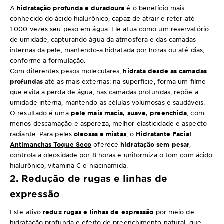
A
hidratação profunda e duradoura
é o benefício mais
conhecido do ácido hialurônico, capaz de atrair e reter até
1.000 vezes seu peso em água. Ele atua como um reservatório
de umidade, capturando água da atmosfera e das camadas
internas da pele, mantendo-a hidratada por horas ou até dias,
conforme a formulação.
Com diferentes pesos moleculares,
hidrata desde as camadas
profundas
até as mais externas: na superfície, forma um filme
que evita a perda de água; nas camadas profundas, repõe a
umidade interna, mantendo as células volumosas e saudáveis.
O resultado é uma
pele mais macia, suave, preenchida
, com
menos descamação e aspereza, melhor elasticidade e aspecto
radiante. Para peles
oleosas e mistas
, o
Hidratante Facial
Antimanchas Toque Seco
oferece
hidratação sem pesar
,
controla a oleosidade por 8 horas e uniformiza o tom com ácido
hialurônico, vitamina C e niacinamida.
2. Redução de rugas e linhas de
expressão
Este ativo
reduz rugas e linhas de expressão
por meio de
hidratação profunda e efeito de preenchimento natural, que