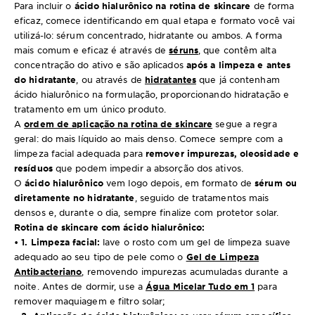
Para incluir o
ácido hialurônico na rotina de skincare
de forma
eficaz, comece identificando em qual etapa e formato você vai
utilizá-lo: sérum concentrado, hidratante ou ambos. A forma
mais comum e eficaz é através de
séruns
, que contêm alta
concentração do ativo e são aplicados
após a limpeza e antes
do hidratante
, ou através de
hidratantes
que já contenham
ácido hialurônico na formulação, proporcionando hidratação e
tratamento em um único produto.
A
ordem de aplicação na rotina de skincare
segue a regra
geral: do mais líquido ao mais denso. Comece sempre com a
limpeza facial adequada para
remover impurezas, oleosidade e
resíduos
que podem impedir a absorção dos ativos.
O
ácido hialurônico
vem logo depois, em formato de
sérum ou
diretamente no hidratante
, seguido de tratamentos mais
densos e, durante o dia, sempre finalize com protetor solar.
Rotina de skincare com ácido hialurônico:
• 1. Limpeza facial:
lave o rosto com um gel de limpeza suave
adequado ao seu tipo de pele como o
Gel de Limpeza
Antibacteriano
, removendo impurezas acumuladas durante a
noite. Antes de dormir, use a
Água Micelar Tudo em 1
para
remover maquiagem e filtro solar;