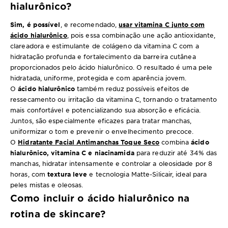
hialurônico?
Sim, é possível
, e recomendado,
usar vitamina C junto com
ácido hialurônico
, pois essa combinação une ação antioxidante,
clareadora e estimulante de colágeno da vitamina C com a
hidratação profunda e fortalecimento da barreira cutânea
proporcionados pelo ácido hialurônico. O resultado é uma pele
hidratada, uniforme, protegida e com aparência jovem.
O
ácido hialurônico
também reduz possíveis efeitos de
ressecamento ou irritação da vitamina C, tornando o tratamento
mais confortável e potencializando sua absorção e eficácia.
Juntos, são especialmente eficazes para tratar manchas,
uniformizar o tom e prevenir o envelhecimento precoce.
O
Hidratante Facial Antimanchas Toque Seco
combina
ácido
hialurônico, vitamina C e niacinamida
para reduzir até 34% das
manchas, hidratar intensamente e controlar a oleosidade por 8
horas, com
textura leve
e tecnologia Matte-Silicair, ideal para
peles mistas e oleosas.
Como incluir o ácido hialurônico na
rotina de skincare?