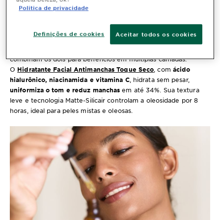
suavizante.
Politica de privacidade
Já o de baixo peso molecular penetra nas camadas mais
profundas da derme, promovendo hidratação intensa de dentro
Definições de cookies
Aceitar todos os cookies
para fora, estimulando colágeno, melhorando a elasticidade e
reduzindo rugas e linhas mais profundas. Alguns produtos
combinam os dois para benefícios em múltiplas camadas.
O
Hidratante Facial Antimanchas Toque Seco
, com
ácido
hialurônico, niacinamida e vitamina C
, hidrata sem pesar,
uniformiza o tom e reduz manchas
em até 34%. Sua textura
leve e tecnologia Matte-Silicair controlam a oleosidade por 8
horas, ideal para peles mistas e oleosas.