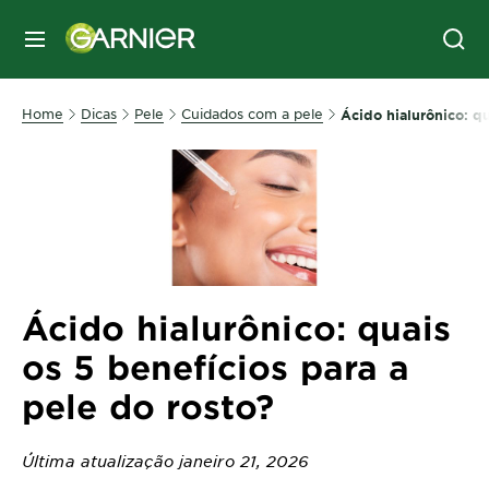
MENU
Home
Dicas
Pele
Cuidados com a pele
Ácido hialurônico: qu
Ácido hialurônico: quais
os 5 benefícios para a
pele do rosto?
Última atualização janeiro 21, 2026