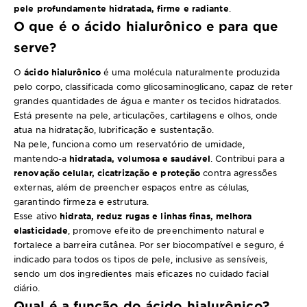
pele profundamente hidratada, firme e radiante
.
O que é o ácido hialurônico e para que
serve?
O
ácido hialurônico
é uma molécula naturalmente produzida
pelo corpo, classificada como glicosaminoglicano, capaz de reter
grandes quantidades de água e manter os tecidos hidratados.
Está presente na pele, articulações, cartilagens e olhos, onde
atua na hidratação, lubrificação e sustentação.
Na pele, funciona como um reservatório de umidade,
mantendo-a
hidratada, volumosa e saudável
. Contribui para a
renovação celular, cicatrização e proteção
contra agressões
externas, além de preencher espaços entre as células,
garantindo firmeza e estrutura.
Esse ativo
hidrata, reduz rugas e linhas finas, melhora
elasticidade
, promove efeito de preenchimento natural e
fortalece a barreira cutânea. Por ser biocompatível e seguro, é
indicado para todos os tipos de pele, inclusive as sensíveis,
sendo um dos ingredientes mais eficazes no cuidado facial
diário.
Qual é a função do ácido hialurônico?