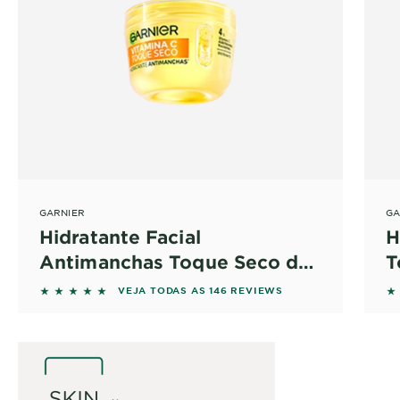
GARNIER
GA
Hidratante Facial
H
Antimanchas Toque Seco de
T
Garnier
5 out of 5 stars based on reviews
5 
VEJA TODAS AS 146 REVIEWS