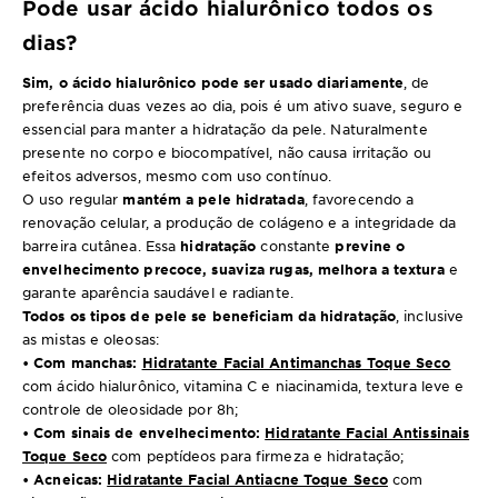
Pode usar ácido hialurônico todos os
dias?
Sim, o ácido hialurônico pode ser usado diariamente
, de
preferência duas vezes ao dia, pois é um ativo suave, seguro e
essencial para manter a hidratação da pele. Naturalmente
presente no corpo e biocompatível, não causa irritação ou
efeitos adversos, mesmo com uso contínuo.
O uso regular
mantém a pele hidratada
, favorecendo a
renovação celular, a produção de colágeno e a integridade da
barreira cutânea. Essa
hidratação
constante
previne o
envelhecimento precoce, suaviza rugas, melhora a textura
e
garante aparência saudável e radiante.
Todos os tipos de pele se beneficiam da hidratação
, inclusive
as mistas e oleosas:
• Com manchas:
Hidratante Facial Antimanchas Toque Seco
com ácido hialurônico, vitamina C e niacinamida, textura leve e
controle de oleosidade por 8h;
• Com sinais de envelhecimento:
Hidratante Facial Antissinais
Toque Seco
com peptídeos para firmeza e hidratação;
• Acneicas:
Hidratante Facial Antiacne Toque Seco
com