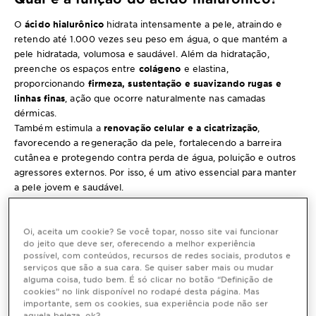
O
ácido hialurônico
hidrata intensamente a pele, atraindo e
retendo até 1.000 vezes seu peso em água, o que mantém a
pele hidratada, volumosa e saudável. Além da hidratação,
preenche os espaços entre
colágeno
e elastina,
proporcionando
firmeza, sustentação e suavizando rugas e
linhas finas
, ação que ocorre naturalmente nas camadas
dérmicas.
Também estimula a
renovação celular e a cicatrização
,
favorecendo a regeneração da pele, fortalecendo a barreira
cutânea e protegendo contra perda de água, poluição e outros
agressores externos. Por isso, é um ativo essencial para manter
a pele jovem e saudável.
Existem diferentes tipos de ácidos
hialurônicos?
Oi, aceita um cookie? Se você topar, nosso site vai funcionar
do jeito que deve ser, oferecendo a melhor experiência
Existem
diferentes tipos de ácido hialurônico
, classificados
possível, com conteúdos, recursos de redes sociais, produtos e
serviços que são a sua cara. Se quiser saber mais ou mudar
pelo tamanho molecular, que define a profundidade de atuação
alguma coisa, tudo bem. É só clicar no botão “Definição de
na pele. O de alto peso molecular permanece na superfície,
cookies” no link disponível no rodapé desta página. Mas
formando um filme hidratante que retém a umidade, previne a
importante, sem os cookies, sua experiência pode não ser
perda de água e proporciona hidratação imediata com efeito
aquela beleza, ok?