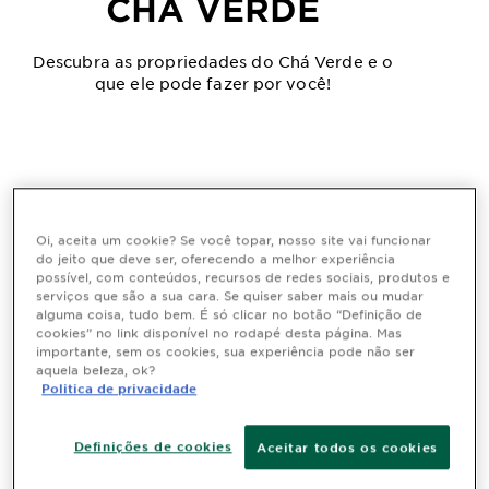
CHÁ VERDE
Descubra as propriedades do Chá Verde e o
que ele pode fazer por você!
Home
ingredientes
Chá verde
Oi, aceita um cookie? Se você topar, nosso site vai funcionar
do jeito que deve ser, oferecendo a melhor experiência
Chá Verde: Saiba como ele
possível, com conteúdos, recursos de redes sociais, produtos e
serviços que são a sua cara. Se quiser saber mais ou mudar
pode transformar os cuidados
alguma coisa, tudo bem. É só clicar no botão “Definição de
cookies” no link disponível no rodapé desta página. Mas
com a pele
importante, sem os cookies, sua experiência pode não ser
aquela beleza, ok?
Politica de privacidade
O CHÁ E SUAS APLICAÇÕES
Definições de cookies
Aceitar todos os cookies
O
chá verde
é amplamente reconhecido por suas potentes
propriedades antioxidantes
, que oferecem diversos benefícios