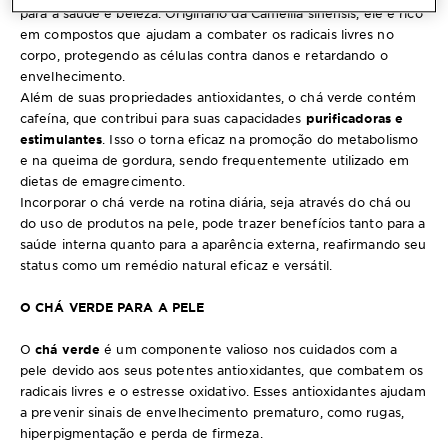
para a saúde e beleza. Originário da Camellia sinensis, ele é rico
em compostos que ajudam a combater os radicais livres no
corpo, protegendo as células contra danos e retardando o
envelhecimento.
Além de suas propriedades antioxidantes, o chá verde contém
cafeína, que contribui para suas capacidades
purificadoras e
estimulantes
. Isso o torna eficaz na promoção do metabolismo
e na queima de gordura, sendo frequentemente utilizado em
dietas de emagrecimento.
Incorporar o chá verde na rotina diária, seja através do chá ou
do uso de produtos na pele, pode trazer benefícios tanto para a
saúde interna quanto para a aparência externa, reafirmando seu
status como um remédio natural eficaz e versátil.
O CHÁ VERDE PARA A PELE
O
chá verde
é um componente valioso nos cuidados com a
pele devido aos seus potentes antioxidantes, que combatem os
radicais livres e o estresse oxidativo. Esses antioxidantes ajudam
a prevenir sinais de envelhecimento prematuro, como rugas,
hiperpigmentação e perda de firmeza.