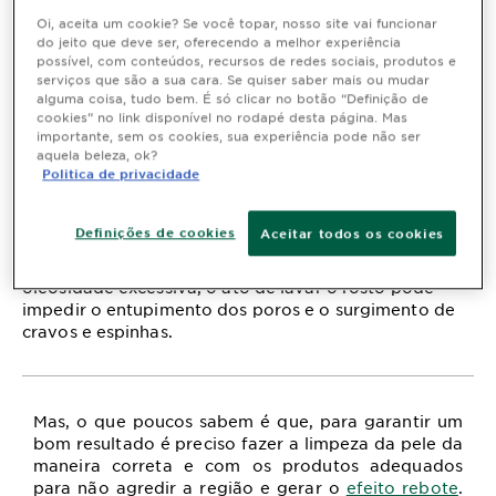
correto de fazer a
Oi, aceita um cookie? Se você topar, nosso site vai funcionar
do jeito que deve ser, oferecendo a melhor experiência
possível, com conteúdos, recursos de redes sociais, produtos e
limpeza facial para
serviços que são a sua cara. Se quiser saber mais ou mudar
alguma coisa, tudo bem. É só clicar no botão “Definição de
driblar a oleosidade
cookies” no link disponível no rodapé desta página. Mas
importante, sem os cookies, sua experiência pode não ser
aquela beleza, ok?
Última atualização agosto 06, 2024
Politica de privacidade
Quem tem a
pele oleosa
sabe bem a importância de
manter uma boa rotina de cuidados com a pele. Entre
Definições de cookies
Aceitar todos os cookies
as principais etapas do skincare, a lavagem do rosto é
uma das mais necessárias. Além de prevenir a
oleosidade excessiva, o ato de lavar o rosto pode
impedir o entupimento dos poros e o surgimento de
cravos e espinhas.
Mas, o que poucos sabem é que, para garantir um
bom resultado é preciso fazer a limpeza da pele da
maneira correta e com os produtos adequados
para não agredir a região e gerar o
efeito rebote
.