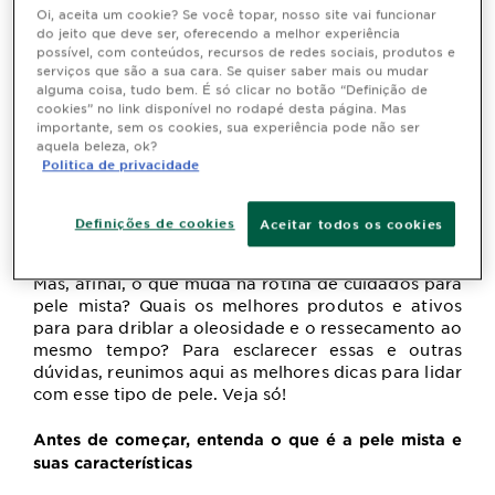
Última atualização novembro 21, 2024
Oi, aceita um cookie? Se você topar, nosso site vai funcionar
do jeito que deve ser, oferecendo a melhor experiência
Você já deve ter ouvido falar sobre as
características
possível, com conteúdos, recursos de redes sociais, produtos e
da
pele mista
, certo? Com tendência à oleosidade na
serviços que são a sua cara. Se quiser saber mais ou mudar
zona "T" do rosto (testa, nariz e queixo) e
alguma coisa, tudo bem. É só clicar no botão “Definição de
ressecamento nas extremidades, ela requer alguns
cookies” no link disponível no rodapé desta página. Mas
cuidados específicos para encontrar o equilíbrio entre
importante, sem os cookies, sua experiência pode não ser
aquela beleza, ok?
essas condições e, assim, se manter saudável e livre
Politica de privacidade
de outros incômodos, como sensibilidade, cravos e
espinhas.
Definições de cookies
Aceitar todos os cookies
Mas, afinal, o que muda na rotina de cuidados para
pele mista? Quais os melhores produtos e ativos
para para driblar a oleosidade e o ressecamento ao
mesmo tempo? Para esclarecer essas e outras
dúvidas, reunimos aqui as melhores dicas para lidar
com esse tipo de pele. Veja só!
Antes de começar, entenda o que é a pele mista e
suas características