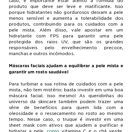
caso, é importante estar atento a fórmula do
produto que deve ser leve e matificante. Isso
porque hidratantes não gordurosos deixam a pele
menos sensível e aumenta a tolerabilidade dos
produtos, contribuindo para os cuidados com a
pele mista. Além disso, vale apostar em um
hidratante com FPS para garantir uma pele
protegida dos raios UV, que são os grandes
responsáveis pelo envelhecimento precoce,
manchas e outros incômodos.
Máscaras faciais ajudam a equilibrar a pele mista e
garantir um rosto saudável
Para turbinar a sua rotina de cuidados com a pele
mista, não tem mistério: basta investir em uma boa
máscara facial.
Isso mesmo! As queridinhas do
universo da skincare também podem trazer uma
série de benefícios para quem lida com a
oleosidade e o ressecamento no rosto ao mesmo
tempo. Nesse caso, o truque é investir em uma
sheet mask com ativos que ajudem a purificar e
hidratar a pele,
como
vitamina C e o chá verde
.