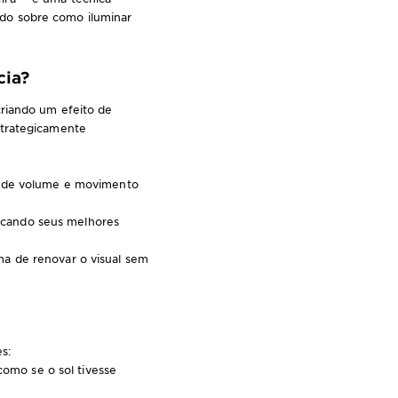
do sobre como iluminar
cia?
criando um efeito de
strategicamente
ão de volume e movimento
tacando seus melhores
a de renovar o visual sem
s:
como se o sol tivesse