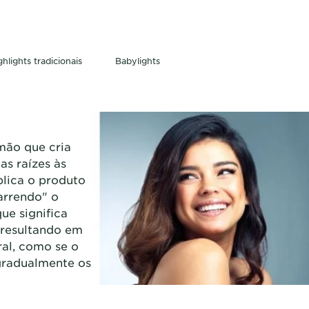
ghlights tradicionais
Babylights
 mão que cria
as raízes às
plica o produto
arrendo" o
ue significa
 resultando em
ral, como se o
 gradualmente os