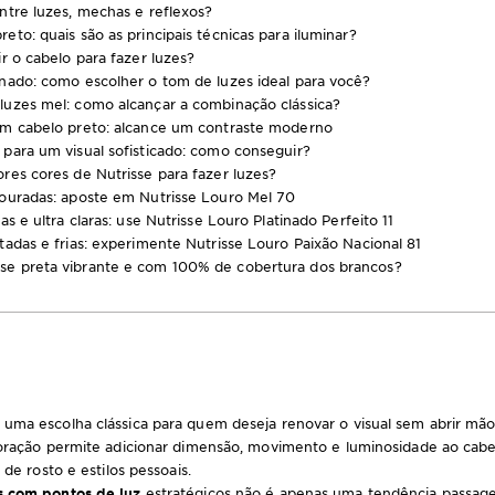
ntre luzes, mechas e reflexos?
eto: quais são as principais técnicas para iluminar?
ir o cabelo para fazer luzes?
inado: como escolher o tom de luzes ideal para você?
luzes mel: como alcançar a combinação clássica?
em cabelo preto: alcance um contraste moderno
 para um visual sofisticado: como conseguir?
res cores de Nutrisse para fazer luzes?
douradas: aposte em Nutrisse Louro Mel 70
as e ultra claras: use Nutrisse Louro Platinado Perfeito 11
tadas e frias: experimente Nutrisse Louro Paixão Nacional 81
e preta vibrante e com 100% de cobertura dos brancos?
 uma escolha clássica para quem deseja renovar o visual sem abrir mão
loração permite adicionar dimensão, movimento e luminosidade ao cabe
 de rosto e estilos pessoais.
s com pontos de luz
estratégicos não é apenas uma tendência passagei