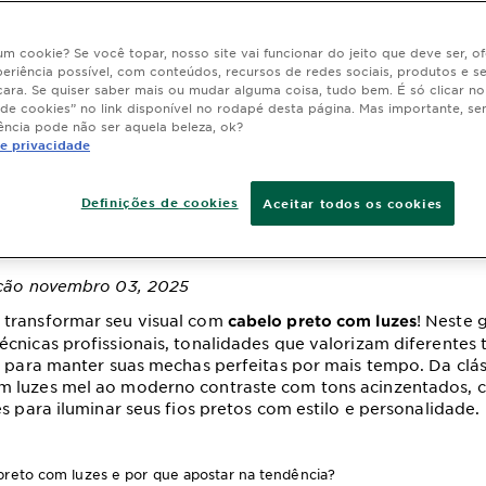
 um cookie? Se você topar, nosso site vai funcionar do jeito que deve ser, 
eriência possível, com conteúdos, recursos de redes sociais, produtos e s
cara. Se quiser saber mais ou mudar alguma coisa, tudo bem. É só clicar n
lo preto com luzes:
 de cookies” no link disponível no rodapé desta página. Mas importante, se
ência pode não ser aquela beleza, ok?
de privacidade
ar o visual e ilumin
Definições de cookies
Aceitar todos os cookies
ação novembro 03, 2025
transformar seu visual com
! Neste 
cabelo preto com luzes
cnicas profissionais, tonalidades que valorizam diferentes 
s para manter suas mechas perfeitas por mais tempo. Da clás
 luzes mel ao moderno contraste com tons acinzentados, 
es para iluminar seus fios pretos com estilo e personalidade.
preto com luzes e por que apostar na tendência?