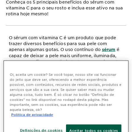
Conheça os 5 principais benefícios do sérum com
vitamina C para o seu rosto e inclua esse ativo na sua
rotina hoje mesmo!
O sérum com vitamina C é um produto que pode
trazer diversos benefícios para sua pele com
apenas algumas gotas. O uso contínuo do
é
sérum
capaz de deixar a pele mais uniforme, iluminada,
promover a firmeza e ainda tratar marcas do rosto.
O
é enriquecido com
Sérum Booster Antimarcas
Oi, aceita um cookie? Se você topar, nosso site vai funcionar
vitamina C em sua fórmula, o que faz com que você
do jeito que deve ser, oferecendo a melhor experiência
consiga ter todos os benefícios do ativo ao incluir o
possível, com conteúdos, recursos de redes sociais, produtos e
sérum em sua rotina.
serviços que são a sua cara. Se quiser saber mais ou mudar
alguma coisa, tudo bem. É só clicar no botão “Definição de
Benefícios do sérum com
cookies” no link disponível no rodapé desta página. Mas
importante, sem os cookies, sua experiência pode não ser
vitamina C
aquela beleza, ok?
Politica de privacidade
O sérum facial enriquecido com o ativo
dermatológico de vitamina C traz diversos
benefícios para a pele. A vitamina C é um
Definições de cookies
Aceitar todos os cookies