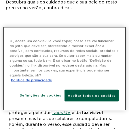
Descubra quais os cuidados que a sua pele do rosto
precisa no verão, confira dicas!
Com a chegada do verão novos hábitos são
inseridos na nossa rotina. O cuidado redobrado
Oi, aceita um cookie? Se você topar, nosso site vai funcionar
com a
proteção solar
, mais ingestão de água e
do jeito que deve ser, oferecendo a melhor experiência
passeios ao ar livre são alguns exemplos. Agora,
possível, com conteúdos, recursos de redes sociais, produtos e
para ajudar você a manter a sua pele saudável
serviços que são a sua cara. Se quiser saber mais ou mudar
durante essa época do ano, separamos 6 dicas que
alguma coisa, tudo bem. É só clicar no botão “Definição de
vão fazer com que você cuide da pele do seu rosto
cookies” no link disponível no rodapé desta página. Mas
importante, sem os cookies, sua experiência pode não ser
no verão e aproveite o melhor que a estação
aquela beleza, ok?
oferece. Continue a leitura e confira!
Politica de privacidade
1- Uso diário do protetor solar facial
Definições de cookies
Aceitar todos os cookies
O uso do
deve ser feito
protetor solar facial
durante o ano todo, isso porque ele consegue
proteger a pele dos
raios UV
e da
luz visível
presente nas telas de celulares e computadores.
Porém, durante o verão, esse cuidado deve ser