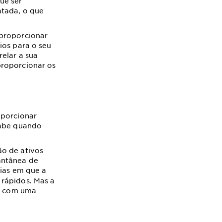
ue ser
atada, o que
 proporcionar
ios para o seu
elar a sua
proporcionar os
oporcionar
sabe quando
ão de ativos
antânea de
dias em que a
 rápidos. Mas a
so com uma