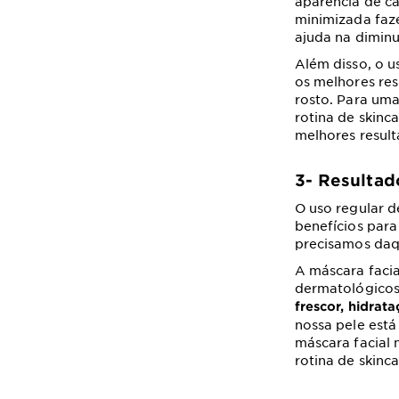
aparência de ca
minimizada faze
ajuda na diminu
Além disso, o u
os melhores res
rosto. Para uma
rotina de skin
melhores result
3- Resultad
O uso regular d
benefícios para
precisamos daq
A máscara facia
dermatológicos
frescor, hidrat
nossa pele está
máscara facial 
rotina de skinc