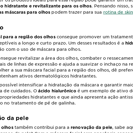
. Pensando nisso,
o hidratante e revitalizante para os olhos
podem trazer para sua
rotina de ski
as máscaras para olhos
ão
consegue promover um tratament
l para a região dos olhos
eptíveis a longo e curto prazo. Um desses resultados é a
hid
ião com o uso de máscara para olhos.
nsegue revitalizar a área dos olhos, combater o ressecamen
nais de linhas de expressão e ajuda a suavizar o inchaço na r
lher a sua máscara facial para a região dos olhos, dê prefer
ntenham ativos dermatológicos hidratantes.
possível intensificar a hidratação da máscara e garantir mai
na de cuidados. O
é um exemplo de ativo d
ácido hialurônico
ropriedades hidratantes e que ainda apresenta ação antissi
o no tratamento de pé de galinha.
ão da pele
também contribui para a
, sabe aq
 olhos
renovação da pele