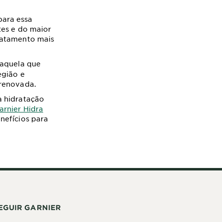
para essa
tes e do maior
ratamento mais
 aquela que
egião e
 renovada.
a hidratação
rnier Hidra
nefícios para
EGUIR GARNIER