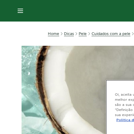
MENU
Home
Dicas
Pele
Cuidados com a pele
Oi, aceita
melhor exp
são a sua 
“Definição
sua experi
Politica 