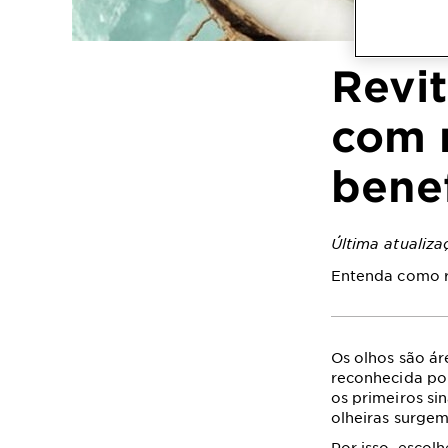
Revit
com m
benef
Última atualiz
Entenda como re
Os olhos são ár
reconhecida por
os primeiros si
olheiras surgem
Por isso, escol