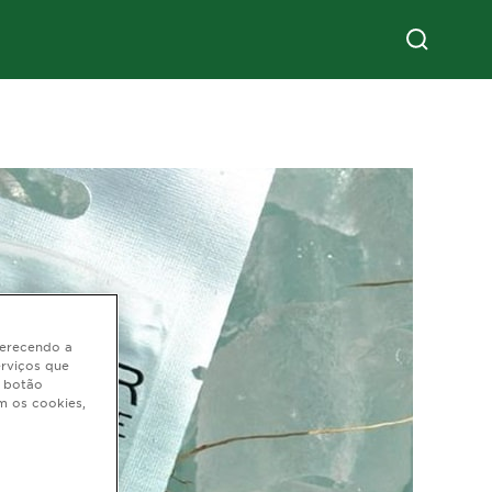
oferecendo a
erviços que
o botão
m os cookies,