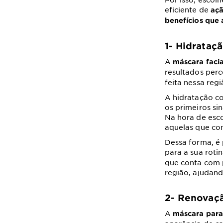
eficiente de
açã
benefícios que 
1- Hidrataç
A
máscara facia
resultados perc
feita nessa reg
A hidratação co
os primeiros si
Na hora de esco
aquelas que co
Dessa forma, é 
para a sua roti
que conta com p
região, ajudand
2- Renovaç
A
máscara para