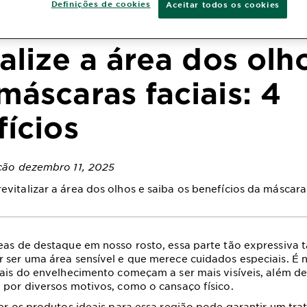
Definições de cookies
Aceitar todos os cookies
alize a área dos olh
áscaras faciais: 4
ícios
ação dezembro 11, 2025
vitalizar a área dos olhos e saiba os benefícios da máscara
eas de destaque em nosso rosto, essa parte tão expressiva
 ser uma área sensível e que merece cuidados especiais. É 
nais do envelhecimento começam a ser mais visíveis, além de
 por diversos motivos, como o cansaço físico.
her os produtos ideais para essa região pode garantir um tr