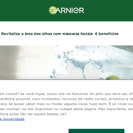
Revitalize a área dos olhos com máscaras faciais: 4 benefícios
 um cookie? Se você topar, nosso site vai funcionar do jeito que deve ser, 
eriência possível, com conteúdos, recursos de redes sociais, produtos e s
cara. Se quiser saber mais ou mudar alguma coisa, tudo bem. É só clicar n
 de cookies” no link disponível no rodapé desta página. Mas importante, se
ência pode não ser aquela beleza, ok?
de privacidade