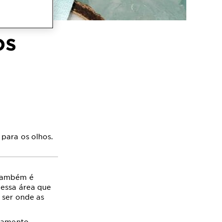
os
 para os olhos.
 também é
nessa área que
 ser onde as
atamento