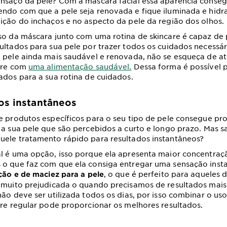
nsaço da pele? Com a máscara facial essa aparência conseg
ndo com que a pele seja renovada e fique iluminada e hidr
ição do inchaços e no aspecto da pele da região dos olhos.
so da máscara junto com uma rotina de skincare é capaz de
ultados para sua pele por trazer todos os cuidados necessár
 pele ainda mais saudável e renovada, não se esqueça de atr
care com
uma alimentação saudável.
Dessa forma é possível 
ados para a sua rotina de cuidados.
os instantâneos
e produtos específicos para o seu tipo de pele consegue pr
 a sua pele que são percebidos a curto e longo prazo. Mas 
uele tratamento rápido para resultados instantâneos?
l é uma opção, isso porque ela apresenta maior concentraç
 o que faz com que ela consiga entregar uma sensação inst
, o que é perfeito para aqueles 
ação e de maciez para a pele
 muito prejudicada o quando precisamos de resultados mais
não deve ser utilizada todos os dias, por isso combinar o u
are regular pode proporcionar os melhores resultados.