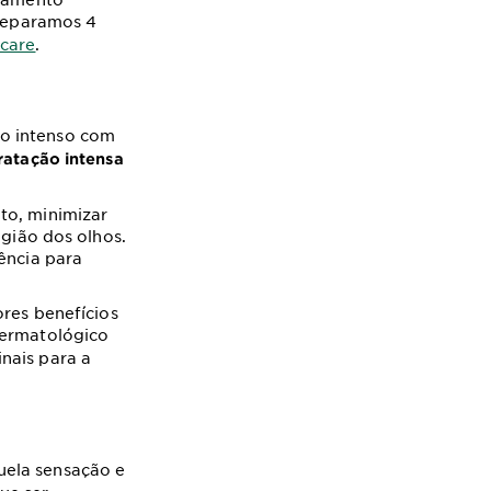
 separamos 4
ncare
.
o intenso com
ratação intensa
to, minimizar
egião dos olhos.
ência para
ores benefícios
ermatológico
nais para a
uela sensação e