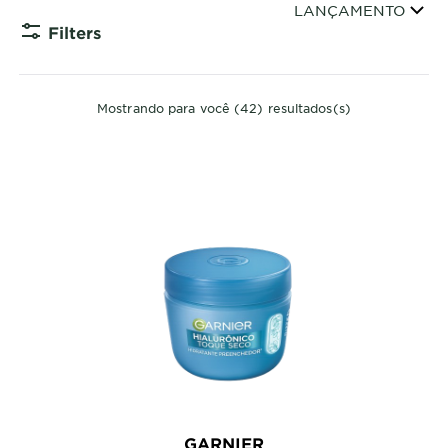
Organizar por
LANÇAMENTO
Filters
CLOSE SU
Mostrando para você (42) resultados(s)
GARNIER