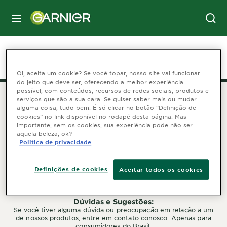
MENU
Home
Loja
pele
Necessidade
Proteção Solar
Oi, aceita um cookie? Se você topar, nosso site vai funcionar
do jeito que deve ser, oferecendo a melhor experiência
possível, com conteúdos, recursos de redes sociais, produtos e
serviços que são a sua cara. Se quiser saber mais ou mudar
alguma coisa, tudo bem. É só clicar no botão “Definição de
SEGUIR GARNIER
cookies” no link disponível no rodapé desta página. Mas
importante, sem os cookies, sua experiência pode não ser
aquela beleza, ok?
Politica de privacidade
Definições de cookies
Aceitar todos os cookies
FALE CONOSCO
Dúvidas e Sugestões:
Se você tiver alguma dúvida ou preocupação em relação a um
de nossos produtos, entre em contato conosco. Apenas para
consumidores do Brasil.