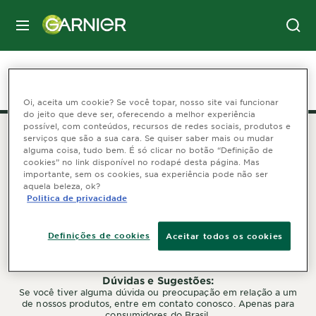
MENU
Home
Loja
pele
Necessidade
Limpeza
Oi, aceita um cookie? Se você topar, nosso site vai funcionar
do jeito que deve ser, oferecendo a melhor experiência
possível, com conteúdos, recursos de redes sociais, produtos e
serviços que são a sua cara. Se quiser saber mais ou mudar
alguma coisa, tudo bem. É só clicar no botão “Definição de
SEGUIR GARNIER
cookies” no link disponível no rodapé desta página. Mas
importante, sem os cookies, sua experiência pode não ser
aquela beleza, ok?
Politica de privacidade
Definições de cookies
Aceitar todos os cookies
FALE CONOSCO
Dúvidas e Sugestões:
Se você tiver alguma dúvida ou preocupação em relação a um
de nossos produtos, entre em contato conosco. Apenas para
consumidores do Brasil.