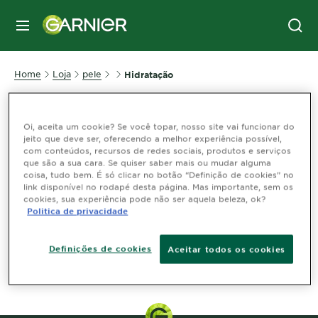
MENU
Home
Loja
pele
Hidratação
Hidratação: Produtos Garnier
Oi, aceita um cookie? Se você topar, nosso site vai funcionar do
jeito que deve ser, oferecendo a melhor experiência possível,
para uma Pele Saudável
com conteúdos, recursos de redes sociais, produtos e serviços
que são a sua cara. Se quiser saber mais ou mudar alguma
coisa, tudo bem. É só clicar no botão “Definição de cookies” no
link disponível no rodapé desta página. Mas importante, sem os
cookies, sua experiência pode não ser aquela beleza, ok?
Filters
Politica de privacidade
Mostrando para você (0) resultados(s)
Definições de cookies
Aceitar todos os cookies