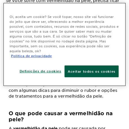
Se você sofre com vermelhidão na pele, precisa ficar
por dentro das nossas dicas de como evitar que essas
manchinhas vermelhas surjam na sua pele.
Oi, aceita um cookie? Se você topar, nosso site vai funcionar
do jeito que deve ser, oferecendo a melhor experiência
possível, com conteúdos, recursos de redes sociais, produtos e
serviços que são a sua cara. Se quiser saber mais ou mudar
A
, também chamada de rubor
vermelhidão na pele
alguma coisa, tudo bem. É só clicar no botão “Definição de
ocorre em peles mais sensibilizadas, durante
cookies” no link disponível no rodapé desta página. Mas
importante, sem os cookies, sua experiência pode não ser
atividades simples no dia a dia, como a execução
aquela beleza, ok?
de atividades físicas, exposição solar, contato com
Politica de privacidade
o vapor de pratos de comida ou até mesmo o
mormaço de dias de sol.
Definições de cookies
Aceitar todos os cookies
Para que você entenda melhor o porque ocorre
essa vermelhidão da pele, a Garnier reuniu algumas
informações de possíveis causas e ainda, te auxilia
com algumas dicas para diminuir o rubor e opções
de tratamentos para a vermelhidão da pele.
O que pode causar a vermelhidão na
pele?
A
pode ser causada por
vermelhidão da pele