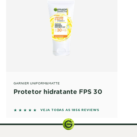
GARNIER UNIFORM&MATTE
Protetor hidratante FPS 30
5 out of 5 stars based on reviews
VEJA TODAS AS 1856 REVIEWS