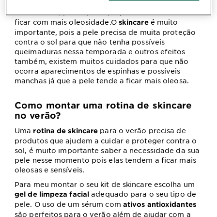
pele
, por isso a rotina de
tem que
do rosto
skincare
estar em dia, pois a pele que já é oleosa tende a
ficar com mais oleosidade.O
é muito
skincare
importante, pois a pele precisa de muita proteção
contra o sol para que não tenha possíveis
queimaduras nessa temporada e outros efeitos
também, existem muitos cuidados para que não
ocorra aparecimentos de espinhas e possíveis
manchas já que a pele tende a ficar mais oleosa.
Como montar uma rotina de skincare
no verão?
Uma
para o verão precisa de
rotina de skincare
produtos que ajudem a cuidar e proteger contra o
sol, é muito importante saber a necessidade da sua
pele nesse momento pois elas tendem a ficar mais
oleosas e sensíveis.
Para meu montar o seu kit de skincare escolha um
adequado para o seu tipo de
gel de limpeza facial
pele. O uso de um sérum com
ativos antioxidantes
são perfeitos para o verão além de ajudar com a