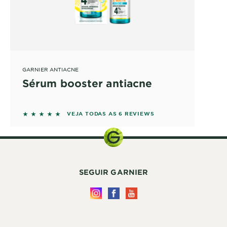
GARNIER ANTIACNE
Sérum booster antiacne
5 out of 5 stars based on reviews
VEJA TODAS AS 6 REVIEWS
SEGUIR GARNIER