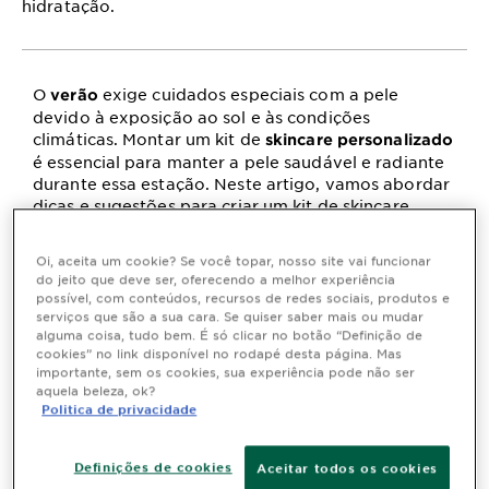
hidratação.
O
exige cuidados especiais com a pele
verão
devido à exposição ao sol e às condições
climáticas. Montar um kit de
skincare personalizado
é essencial para manter a pele saudável e radiante
durante essa estação. Neste artigo, vamos abordar
dicas e sugestões para criar um kit de skincare
eficaz para o verão, incluindo produtos e práticas
que ajudarão a proteger, hidratar e revitalizar a sua
Oi, aceita um cookie? Se você topar, nosso site vai funcionar
pele. Esteja preparado para aproveitar o verão
do jeito que deve ser, oferecendo a melhor experiência
com uma rotina de cuidados com a pele que a
possível, com conteúdos, recursos de redes sociais, produtos e
mantenha bonita e protegida sob os raios solares.
serviços que são a sua cara. Se quiser saber mais ou mudar
Confira as dicas no blog de Garnier!
alguma coisa, tudo bem. É só clicar no botão “Definição de
cookies” no link disponível no rodapé desta página. Mas
importante, sem os cookies, sua experiência pode não ser
Quais os benefícios de manter uma
aquela beleza, ok?
Politica de privacidade
rotina de skincare no verão?
A estação do calor com muito sol e dias quentes, a
Definições de cookies
Aceitar todos os cookies
, requer alguns cuidados com a
temporada do verão