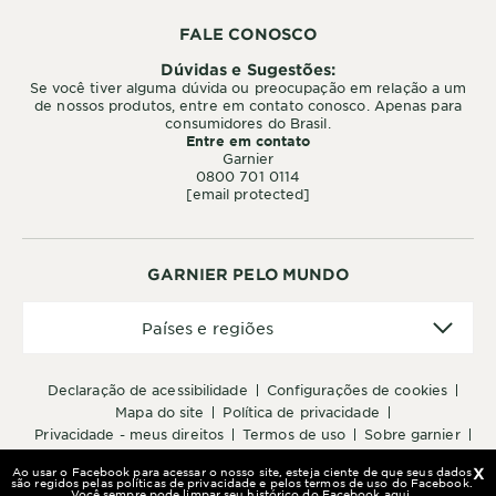
FALE CONOSCO
Dúvidas e Sugestões:
Se você tiver alguma dúvida ou preocupação em relação a um
de nossos produtos, entre em contato conosco. Apenas para
consumidores do Brasil.
Entre em contato
Garnier
0800 701 0114
[email protected]
GARNIER PELO MUNDO
Países
Países e regiões
e
regiões
declaração de acessibilidade
configurações de cookies
mapa do site
política de privacidade
privacidade - meus direitos
termos de uso
sobre garnier
fale conosco
lojas parceiras
Ao usar o Facebook para acessar o nosso site, esteja ciente de que seus dados
Ao usar o Facebook para acessar o nosso site, esteja ciente de que seus dados
Ao usar o Facebook para acessar o nosso site, esteja ciente de que seus dados
X
X
X
são regidos pelas políticas de privacidade e pelos termos de uso do Facebook.
são regidos pelas políticas de privacidade e pelos termos de uso do Facebook.
são regidos pelas políticas de privacidade e pelos termos de uso do Facebook.
Você sempre pode limpar seu histórico do Facebook
Você sempre pode limpar seu histórico do Facebook
Você sempre pode limpar seu histórico do Facebook
aqui
aqui
aqui
.
.
.