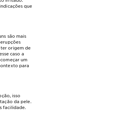
o irritado.
 indicações que
guns são mais
, erupções
 ter origem de
esse caso a
 e começar um
 contexto para
ção, isso
itação da pele.
 facilidade.