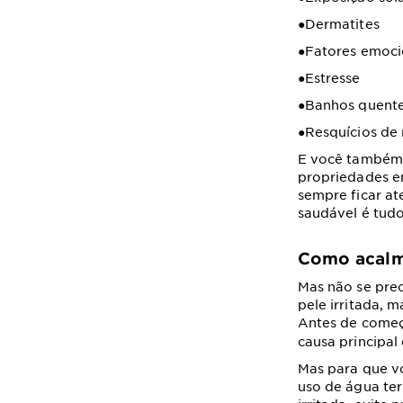
●Dermatites
●Fatores emoci
●Estresse
●Banhos quent
●Resquícios d
E você também 
propriedades e
sempre ficar at
saudável é tud
Como acalma
Mas não se pre
pele irritada,
Antes de começa
causa principal 
Mas para que v
uso de água ter