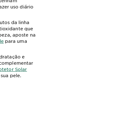
e tenham
zer uso diário
utos da linha
tioxidante que
mpeza, aposte na
de
para uma
dratação e
a complementar
otetor Solar
 sua pele.