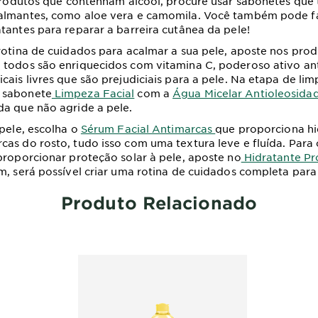
 produtos que contenham álcool, procure usar sabonetes qu
almantes, como aloe vera e camomila. Você também pode fa
tantes para reparar a barreira cutânea da pele!
rotina de cuidados para acalmar a sua pele, aposte nos prod
,
todos são enriquecidos com vitamina C, poderoso ativo an
cais livres que são prejudiciais para a pele. Na etapa de li
 sabonete
Limpeza Facial
com a
Água Micelar Antioleosida
a que não agride a pele.
 pele, escolha o
Sérum Facial Antimarcas
que proporciona hi
as do rosto, tudo isso com uma textura leve e fluída. Par
proporcionar proteção solar à pele, aposte no
Hidratante Pr
im, será possível criar uma rotina de cuidados completa para
Produto Relacionado