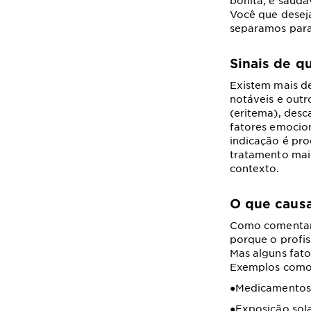
bonita, e saudá
Você que deseja
separamos para
Sinais de qu
Existem mais de
notáveis e outr
(eritema), desc
fatores emocio
indicação é pro
tratamento mais
contexto.
O que causa
Como comentamo
porque o profis
Mas alguns fato
Exemplos como
●Medicamentos
●Exposição sola