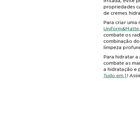
irritada, evite
propriedades c
de cremes hidra
Para criar uma 
Uniform&Matte
combate os radi
combinação do
limpeza profund
Para hidratar a
combate as marc
a hidratação e 
Tudo em 1
! Ass