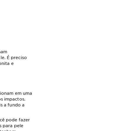
nham
e. É preciso
onita e
asionam em uma
s impactos.
s a fundo a
ocê pode fazer
s para pele