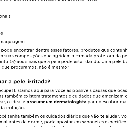
onais
es
e maquiagem
pode encontrar dentre esses fatores, produtos que conte
m suas composições que agridem a camada protetora da pel
ento (a) aos sinais que a pele pode estar dando. Uma pele b
o que procuramos, não é mesmo?
r a pele irritada?
ocupe! Listamos aqui para você as possíveis causas que oc
 mas também existem tratamentos e cuidados que amenizam o
r, o ideal é
para descobrir mai
procurar um dermatologista
da irritação.
ocê tenha também os cuidados diários que vão te ajudar, v
mal antes de dormir, pode apostar em sabonetes específico