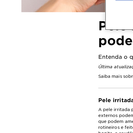
Pele 
pode
Entenda o qu
Última atualiz
Saiba mais sobr
Pele irrita
A pele irritada
externos podem
que podem ameni
rotineiros e f