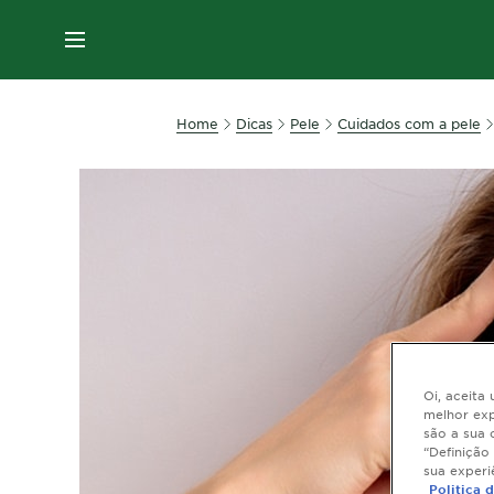
MENU
Home
Dicas
Pele
Cuidados com a pele
Oi, aceita
melhor exp
são a sua 
“Definição
sua experi
Politica 