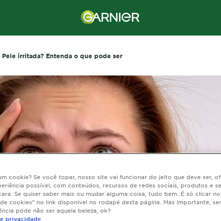
Pele irritada? Entenda o que pode ser
 um cookie? Se você topar, nosso site vai funcionar do jeito que deve ser, 
eriência possível, com conteúdos, recursos de redes sociais, produtos e s
cara. Se quiser saber mais ou mudar alguma coisa, tudo bem. É só clicar n
 de cookies” no link disponível no rodapé desta página. Mas importante, se
ência pode não ser aquela beleza, ok?
de privacidade