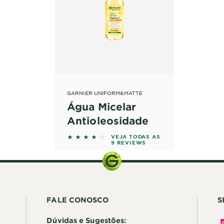
GARNIER UNIFORM&MATTE
Água Micelar
Antioleosidade
4 out of 5 stars based on reviews
VEJA TODAS AS
9 REVIEWS
FALE CONOSCO
S
Dúvidas e Sugestões: