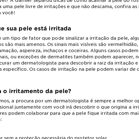
vel? A Garnier separou dicas de como acalmar a pele do rost
 uma pele livre de irritações e que não descama, confira as
 você!
e sua pele está irritada
 um tipo de fator que pode sinalizar a irritação da pele, al
os são mais amenos. Os sinais mais visíveis são vermelhidão
amação, aspereza, inchaços e coceiras. Alguns casos podem
nais, ou exceções de dermatites também podem aparecer, n
curar um dermatologista para descobrir a raiz da irritação
 específico. Os casos de irritação na pele podem variar de
 o irritamento da pele?
s, a procura por um dermatologista é sempre a melhor op
sional juntamente com você irá descobrir o que origina a irr
res podem colaborar para que a pele fique irritada com mais
:
r sem a proteção necessária do protetor solar