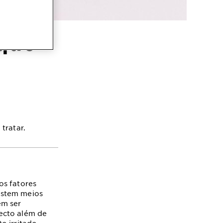
 que
tratar.
os fatores
istem meios
em ser
ecto além de