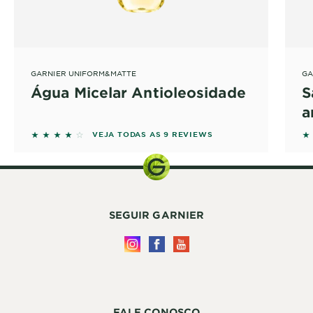
GARNIER UNIFORM&MATTE
GA
Água Micelar Antioleosidade
S
a
4 out of 5 stars based on reviews
5 
VEJA TODAS AS 9 REVIEWS
SEGUIR GARNIER
FALE CONOSCO