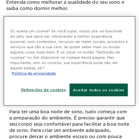
Entenda como melhorar a qualidade do seu sono e
saiba como dormir melhor.
Oi, aceita um cookie? Se você topar, nosso site vai funcionar
Boas noites de sono diversos benefícios para a
do jeito que deve ser, oferecendo a melhor experiência
saúde.
Com noites bem dormidas é possível ter
possível, com conteúdos, recursos de redes sociais, produtos e
mais disposição, energia e garantir o bom
serviços que são a sua cara. Se quiser saber mais ou mudar
funcionamento do organismo.
alguma coisa, tudo bem. É só clicar no botão “Definição de
cookies” no link disponível no rodapé desta página. Mas
Além disso, boas noites de sono proporcionam uma
importante, sem os cookies, sua experiência pode não ser
boa saúde para a pele ajudando, ela a ficar mais
aquela beleza, ok?
Politica de privacidade
firme, hidratada e uniforme
Com bem dormidas é
possível garantir a elevação das olheiras que são
muitas vezes noites pelo cansaço.
Definições de cookies
Aceitar todos os cookies
Crie um ambiente adequado
Para ter uma boa noite de sono, tudo começa com
a preparação do ambiente.
É preciso garantir que
seu corpo seja confortável para facilitar a boa noite
de sono.
Para criar um ambiente adequado,
procure deixar o ambiente escuro ou com pouca