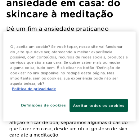
ansiedade em casa: do
skincare à meditação
Dê um fim à ansiedade praticando
algumas atividades relaxantes em casa!
Última atualização novembro 21, 2024
Oi, aceita um cookie? Se você topar, nosso site vai funcionar
do jeito que deve ser, oferecendo a melhor experiência
possível, com conteúdos, recursos de redes sociais, produtos e
serviços que são a sua cara. Se quiser saber mais ou mudar
alguma coisa, tudo bem. É só clicar no botão “Definição de
cookies” no link disponível no rodapé desta página. Mas
importante, sem os cookies, sua experiência pode não ser
Ficar em casa pode ser bom, mas para quem
aquela beleza, ok?
convive com a ansiedade, isso pode acabar se
Politica de privacidade
tornando uma espécie de gatilho. Mesmo estando
no conforto do seu lar, descansando ou fazendo
home office, é importante tirar pelo menos uma
Definições de cookies
Aceitar todos os cookies
horinha do seu dia para distrair a cabeça e praticar
atividades que te fazem bem. Para driblar essa
aflição e ficar de boa, separamos algumas dicas do
que fazer em casa, desde um ritual gostoso de skin
care até a meditação.