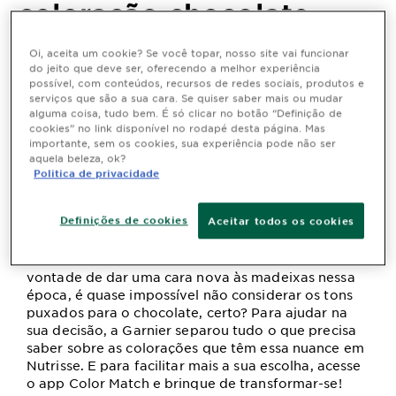
coloração chocolate
Oi, aceita um cookie? Se você topar, nosso site vai funcionar
Última atualização dezembro 11, 2025
do jeito que deve ser, oferecendo a melhor experiência
Quem não gosta de mudanças? Conheça as opções de
possível, com conteúdos, recursos de redes sociais, produtos e
serviços que são a sua cara. Se quiser saber mais ou mudar
coloração chocolate da Garnier para transformar-se
alguma coisa, tudo bem. É só clicar no botão “Definição de
nesse outono. Confira as dicas neste artigo e arrase!
cookies” no link disponível no rodapé desta página. Mas
importante, sem os cookies, sua experiência pode não ser
aquela beleza, ok?
Politica de privacidade
Vai chegando ao fim o mês da Páscoa e o
chocolate sempre é um dos assuntos mais
Definições de cookies
Aceitar todos os cookies
comentados nessa época. Seja em formato de
ovos, barras ou bombons, não há quem resista a
pelo menos um pedacinho. E se você estiver com
vontade de dar uma cara nova às madeixas nessa
época, é quase impossível não considerar os tons
puxados para o chocolate, certo? Para ajudar na
sua decisão, a Garnier separou tudo o que precisa
saber sobre as colorações que têm essa nuance em
Nutrisse. E para facilitar mais a sua escolha, acesse
o app Color Match e brinque de transformar-se!