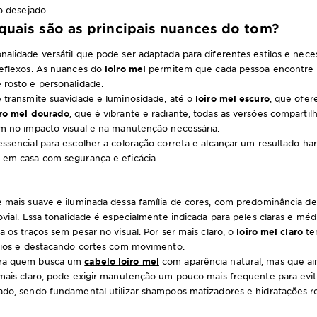
o desejado.
 quais são as principais nuances do tom?
alidade versátil que pode ser adaptada para diferentes estilos e neces
reflexos. As nuances do
loiro mel
permitem que cada pessoa encontre a
 rosto e personalidade.
e transmite suavidade e luminosidade, até o
loiro mel escuro
, que ofer
iro mel dourado
, que é vibrante e radiante, todas as versões compartilh
am no impacto visual e na manutenção necessária.
essencial para escolher a coloração correta e alcançar um resultado h
 em casa com segurança e eficácia.
 mais suave e iluminada dessa família de cores, com predominância de
ovial. Essa tonalidade é especialmente indicada para peles claras e mé
a os traços sem pesar no visual. Por ser mais claro, o
loiro mel claro
ten
 fios e destacando cortes com movimento.
ara quem busca um
cabelo loiro mel
com aparência natural, mas que ain
 mais claro, pode exigir manutenção um pouco mais frequente para evi
ado, sendo fundamental utilizar shampoos matizadores e hidratações re