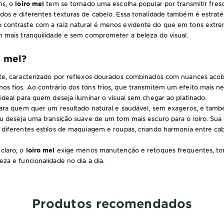
ns, o
loiro mel
tem se tornado uma escolha popular por transmitir fresc
dos e diferentes texturas de cabelo. Essa tonalidade também é estrat
 contraste com a raiz natural é menos evidente do que em tons extre
m mais tranquilidade e sem comprometer a beleza do visual.
o mel?
e, caracterizado por reflexos dourados combinados com nuances acobr
s fios. Ao contrário dos tons frios, que transmitem um efeito mais n
ideal para quem deseja iluminar o visual sem chegar ao platinado.
 para quem quer um resultado natural e saudável, sem exageros, e tam
ou deseja uma transição suave de um tom mais escuro para o loiro. Sua 
 diferentes estilos de maquiagem e roupas, criando harmonia entre cab
claro, o
loiro mel
exige menos manutenção e retoques frequentes, t
za e funcionalidade no dia a dia.
Produtos recomendados