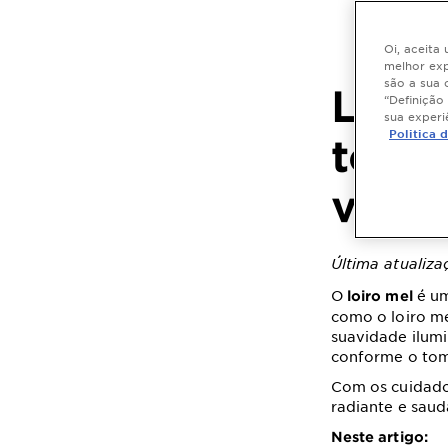
Oi, aceita
melhor exp
são a sua 
Loiro
“Definição
sua experi
Politica 
tom 
visua
Última atualiz
O
é um
loiro mel
como o loiro me
suavidade ilumi
conforme o tom 
Com os cuidados
radiante e sau
Neste artigo: