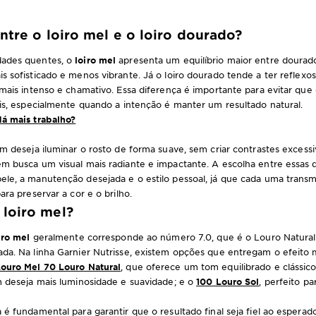
ntre o loiro mel e o loiro dourado?
dades quentes, o
loiro mel
apresenta um equilíbrio maior entre dourad
s sofisticado e menos vibrante. Já o loiro dourado tende a ter refle
 mais intenso e chamativo. Essa diferença é importante para evitar que
ais, especialmente quando a intenção é manter um resultado natural.
dá mais trabalho?
m deseja iluminar o rosto de forma suave, sem criar contrastes excessi
m busca um visual mais radiante e impactante. A escolha entre essas 
le, a manutenção desejada e o estilo pessoal, já que cada uma transm
ara preservar a cor e o brilho.
loiro mel?
iro mel
geralmente corresponde ao número 7.0, que é o Louro Natural,
da. Na linha Garnier Nutrisse, existem opções que entregam o efeito
ouro Mel 70 Louro Natural
, que oferece um tom equilibrado e clássic
m deseja mais luminosidade e suavidade; e o
100 Louro Sol
, perfeito p
 é fundamental para garantir que o resultado final seja fiel ao espera