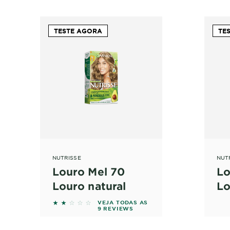
TESTE AGORA
TE
NUTRISSE
NUT
Louro Mel 70
Lo
Louro natural
Lo
eviews
2 out of 5 stars based on reviews
VEJA TODAS AS
9 REVIEWS