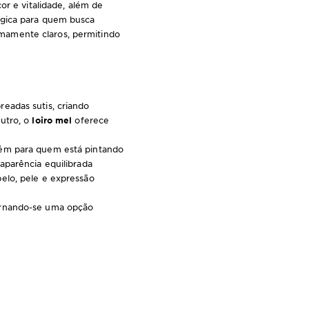
or e vitalidade, além de
égica para quem busca
mamente claros, permitindo
eadas sutis, criando
eutro, o
loiro mel
oferece
bém para quem está pintando
aparência equilibrada
elo, pele e expressão
ornando-se uma opção