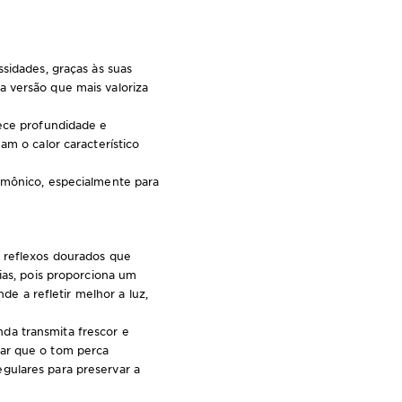
sidades, graças às suas
 versão que mais valoriza
ece profundidade e
am o calor característico
armônico, especialmente para
 reflexos dourados que
dias, pois proporciona um
de a refletir melhor a luz,
da transmita frescor e
tar que o tom perca
gulares para preservar a