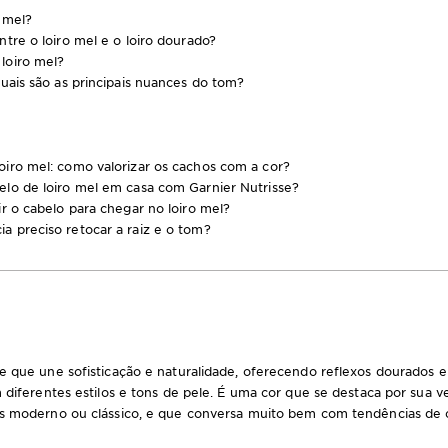
 mel?
ntre o loiro mel e o loiro dourado?
loiro mel?
quais são as principais nuances do tom?
oiro mel: como valorizar os cachos com a cor?
elo de loiro mel em casa com Garnier Nutrisse?
ir o cabelo para chegar no loiro mel?
a preciso retocar a raiz e o tom?
e que une sofisticação e naturalidade, oferecendo reflexos dourados
 diferentes estilos e tons de pele. É uma cor que se destaca por sua v
is moderno ou clássico, e que conversa muito bem com tendências de 