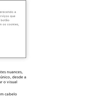
oferecendo a
erviços que
o botão
ar o
m os cookies,
s
tes nuances,
 único, desde a
r o visual
 um cabelo