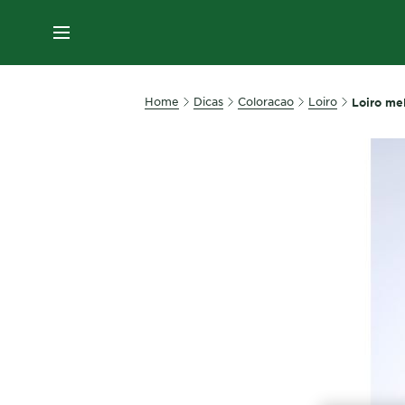
MENU
Home
Dicas
Coloracao
Loiro
Loiro me