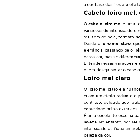
a cor base dos fios e o efeit
Cabelo loiro mel:
O
cabelo loiro mel
é uma ton
variações de intensidade e 
seu tom de pele, formato de
Desde o
loiro mel claro
, qu
elegância, passando pelo
lo
dessa cor, mas se diferenci
Entender essas variações é 
quem deseja pintar o cabelo
Loiro mel claro
O
loiro mel claro
é a nuance
criam um efeito radiante e j
contraste delicado que realç
conferindo brilho extra aos
É uma excelente escolha p
leveza. No entanto, por ser
intensidade ou fique amarel
beleza da cor.