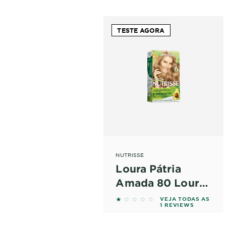
TESTE AGORA
NUTRISSE
Loura Pátria
Amada 80 Louro
Claro
1 out of 5 stars based on r
VEJA TODAS AS
1 REVIEWS