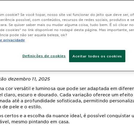
 um cookie? Se você topar, nosso site vai funcionar do jeito que deve ser, 
eriência possível, com conteúdos, recursos de redes sociais, produtos e s
cara. Se quiser saber mais ou mudar alguma coisa, tudo bem. É só clicar n
 mel: como conquist
 de cookies” no link disponível no rodapé desta página. Mas importante, se
ência pode não ser aquela beleza, ok?
de privacidade
que ilumina todos o
Definições de cookies
Aceitar todos os cookies
is?
ação dezembro 11, 2025
a cor versátil e luminosa que pode ser adaptada em diferen
l claro, escuro e dourado. Cada variação oferece um efeito
nada até a profundidade sofisticada, permitindo personaliza
de pele e o estilo.
 certos e a escolha da nuance ideal, é possível conquistar
dável, mesmo pintando em casa.