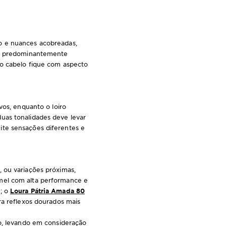
o e nuances acobreadas,
xos predominantemente
 o cabelo fique com aspecto
vos, enquanto o loiro
duas tonalidades deve levar
ite sensações diferentes e
 ou variações próximas,
 mel com alta performance e
o; o
Loura Pátria Amada 80
ara reflexos dourados mais
do, levando em consideração