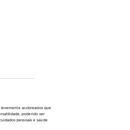
 e levemente acobreados que
ersatilidade, podendo ser
cuidados pessoais e saúde